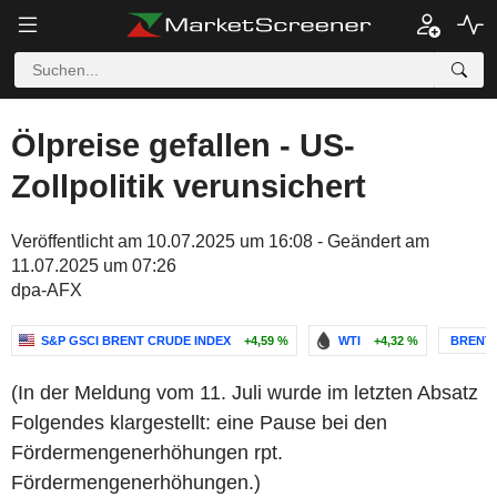
Ölpreise gefallen - US-
Zollpolitik verunsichert
Veröffentlicht am 10.07.2025 um 16:08 - Geändert am
11.07.2025 um 07:26
dpa-AFX
S&P GSCI BRENT CRUDE INDEX
+4,59 %
WTI
+4,32 %
BRENT 
(In der Meldung vom 11. Juli wurde im letzten Absatz
Folgendes klargestellt: eine Pause bei den
Fördermengenerhöhungen rpt.
Fördermengenerhöhungen.)