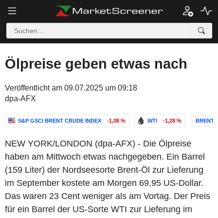
Ölpreise geben etwas nach
Veröffentlicht am 09.07.2025 um 09:18
dpa-AFX
S&P GSCI BRENT CRUDE INDEX
-1,08 %
WTI
-1,28 %
BRENT 
NEW YORK/LONDON (dpa-AFX) - Die Ölpreise
haben am Mittwoch etwas nachgegeben. Ein Barrel
(159 Liter) der Nordseesorte Brent-Öl zur Lieferung
im September kostete am Morgen 69,95 US-Dollar.
Das waren 23 Cent weniger als am Vortag. Der Preis
für ein Barrel der US-Sorte WTI zur Lieferung im