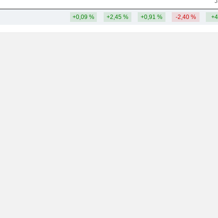
J
+0,09 %
+2,45 %
+0,91 %
-2,40 %
+4