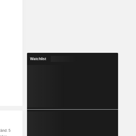
Watchlist
änd. 5
Kap.
KF
MF
LF