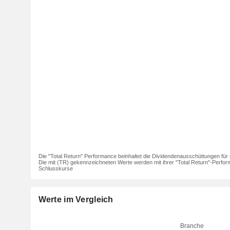
Die "Total Return" Performance beinhaltet die Dividendenausschüttungen für 
Die mit (TR) gekennzeichneten Werte werden mit ihrer "Total Return"-Perfor
Schlusskurse
Werte im Vergleich
Branche