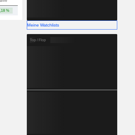
ahre
,18 %
-
Meine Watchlists
Top / Flop