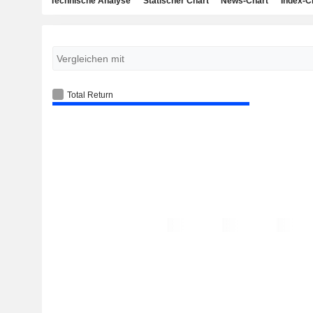
Technische Analyse
Statischer Chart
News-Chart
Index-C
Total Return