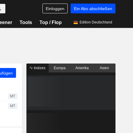
Einloggen
Ein Abo abschließen
eener
Tools
Top / Flop
Edition Deutschland
Indizes
Europa
Amerika
Asien
zufügen
MT
MT