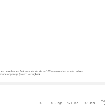
den betreffenden Zeitraum, als ob sie zu 100% reinvestiert worden wären.
mance angezeigt (sofern verfügbar)
Ver
%
% 5 Tage
% 1. Jan.
% 1 Jahr