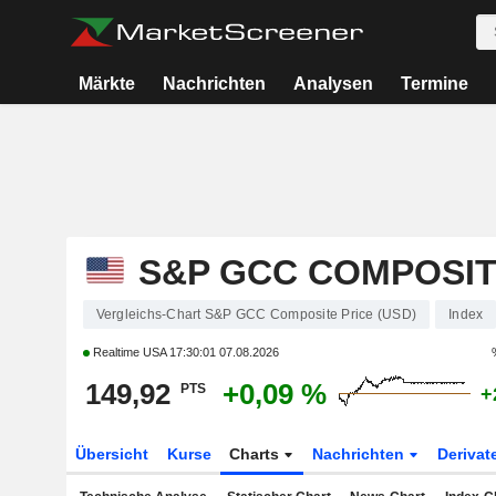
Märkte
Nachrichten
Analysen
Termine
S&P GCC COMPOSITE
Vergleichs-Chart S&P GCC Composite Price (USD)
Index
Realtime USA
17:30:01 07.08.2026
149,92
+0,09 %
PTS
+
Übersicht
Kurse
Charts
Nachrichten
Derivat