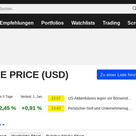
Empfehlungen
Portfolios
Watchlists
Trading
Scr
 PRICE (USD)
Zu einer Liste hin
% 5 Tage
Veränd. 1. Jan.
13:57
US-Aktienfutures legen vor Börsenstart zu - Anleger warten auf Arbeitsmarktbericht und beobachten Entwicklungen im Nahen Osten
2,45 %
+0,91 %
13:43
Persischer Golf und Unternehmensgewinne stützen Europas Börsen zur Mittagszeit
e