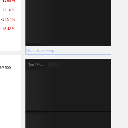
-11,98 %
-12,10 %
-17,57 %
-18,42 %
Mehr Top / Flop
Top / Flop
S&P 500