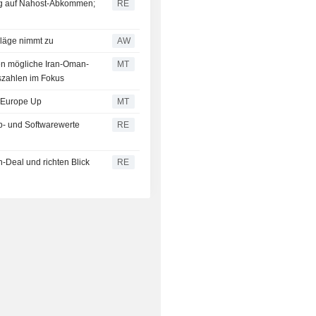
ung auf Nahost-Abkommen;
RE
hläge nimmt zu
AW
gen mögliche Iran-Oman-
MT
szahlen im Fokus
, Europe Up
MT
p- und Softwarewerte
RE
an-Deal und richten Blick
RE