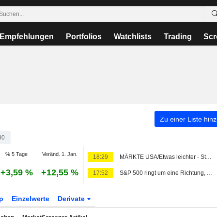
Empfehlungen
Portfolios
Watchlists
Trading
Scr
Zu einer Liste hin
00
% 5 Tage
Veränd. 1. Jan.
18:29
MÄRKTE USA/Etwas leichter - Steigende Marktzinsen belasten Aktien
+3,59 %
+12,55 %
17:52
S&P 500 ringt um eine Richtung, Anleger warten auf Nahost-Deal; Softwarewerte unter Druck
p
Einzelwerte
Derivate