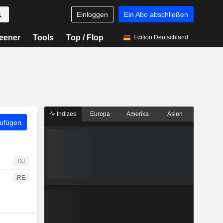
Einloggen
Ein Abo abschließen
eener
Tools
Top / Flop
Edition Deutschland
Indizes
Europa
Amerika
Asien
zufügen
DJ
RE