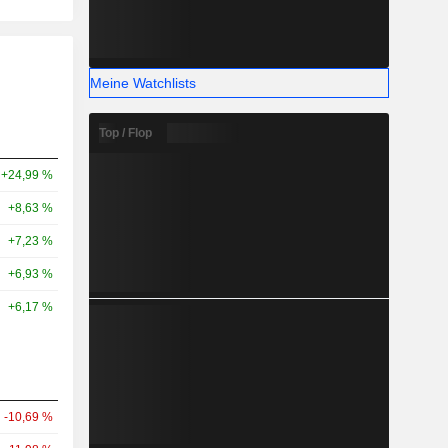
Meine Watchlists
Top / Flop
+24,99 %
+8,63 %
+7,23 %
+6,93 %
+6,17 %
-10,69 %