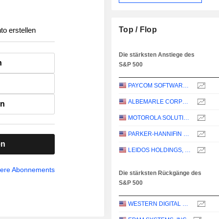
Top / Flop
to erstellen
Die stärksten Anstiege des
n
S&P 500
PAYCOM SOFTWARE, INC.
ALBEMARLE CORPORATION
en
MOTOROLA SOLUTIONS, INC.
PARKER-HANNIFIN CORPORATION
en
LEIDOS HOLDINGS, INC.
sere Abonnements
Die stärksten Rückgänge des
S&P 500
WESTERN DIGITAL CORPORATION