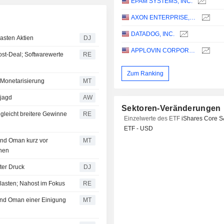
EPAM SYSTEMS, INC.
AXON ENTERPRISE, INC.
DATADOG, INC.
asten Aktien
DJ
APPLOVIN CORPORATION
ost-Deal; Softwarewerte
RE
Zum Ranking
Monetarisierung
MT
djagd
AW
Sektoren-Veränderungen
gleicht breitere Gewinne
RE
Einzelwerte des ETF
iShares Core 
ETF - USD
 und Oman kurz vor
MT
ehen
ter Druck
DJ
lasten; Nahost im Fokus
RE
 und Oman einer Einigung
MT
n