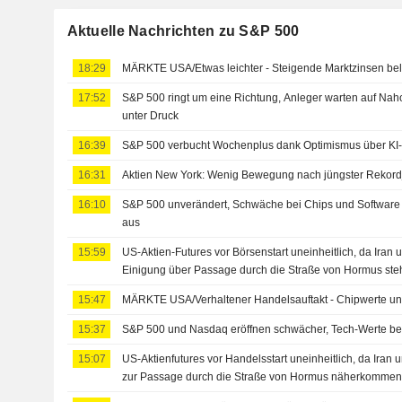
Aktuelle Nachrichten zu S&P 500
18:29
MÄRKTE USA/Etwas leichter - Steigende Marktzinsen bel
17:52
S&P 500 ringt um eine Richtung, Anleger warten auf Nah
unter Druck
16:39
S&P 500 verbucht Wochenplus dank Optimismus über KI-
16:31
Aktien New York: Wenig Bewegung nach jüngster Rekor
16:10
S&P 500 unverändert, Schwäche bei Chips und Software 
aus
15:59
US-Aktien-Futures vor Börsenstart uneinheitlich, da Iran
Einigung über Passage durch die Straße von Hormus st
15:47
MÄRKTE USA/Verhaltener Handelsauftakt - Chipwerte un
15:37
S&P 500 und Nasdaq eröffnen schwächer, Tech-Werte be
15:07
US-Aktienfutures vor Handelsstart uneinheitlich, da Iran
zur Passage durch die Straße von Hormus näherkomme