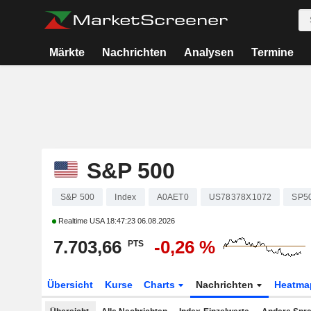
Märkte
Nachrichten
Analysen
Termine
S&P 500
S&P 500
Index
A0AET0
US78378X1072
SP5
Realtime USA
18:47:23 06.08.2026
7.703,66
-0,26 %
PTS
Übersicht
Kurse
Charts
Nachrichten
Heatma