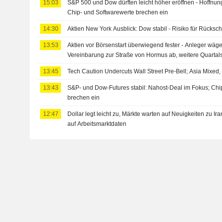
15:03
S&P 500 und Dow dürften leicht höher eröffnen - Hoffn
Chip- und Softwarewerte brechen ein
14:30
Aktien New York Ausblick: Dow stabil - Risiko für Rücksc
13:53
Aktien vor Börsenstart überwiegend fester - Anleger wä
Vereinbarung zur Straße von Hormus ab, weitere Quartal
13:45
Tech Caution Undercuts Wall Street Pre-Bell; Asia Mixed
13:43
S&P- und Dow-Futures stabil: Nahost-Deal im Fokus; Chi
brechen ein
12:47
Dollar legt leicht zu, Märkte warten auf Neuigkeiten zu Ir
auf Arbeitsmarktdaten