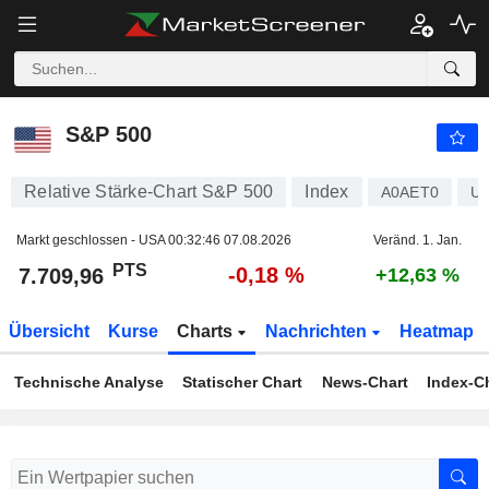
S&P 500
7.709,96
PTS
-0,18 %
S&P 500
Relative Stärke-Chart S&P 500
Index
A0AET0
U
Markt geschlossen - USA
00:32:46 07.08.2026
Veränd. 1. Jan.
PTS
-0,18 %
7.709,96
+12,63 %
Übersicht
Kurse
Charts
Nachrichten
Heatmap
Technische Analyse
Statischer Chart
News-Chart
Index-C