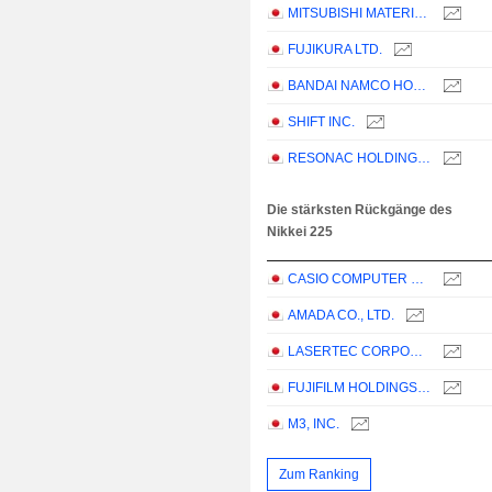
MITSUBISHI MATERIALS CORPORATION
FUJIKURA LTD.
BANDAI NAMCO HOLDINGS INC.
SHIFT INC.
RESONAC HOLDINGS CORPORATION
Die stärksten Rückgänge des
Nikkei 225
CASIO COMPUTER CO.,LTD.
AMADA CO., LTD.
LASERTEC CORPORATION
FUJIFILM HOLDINGS CORPORATION
M3, INC.
Zum Ranking