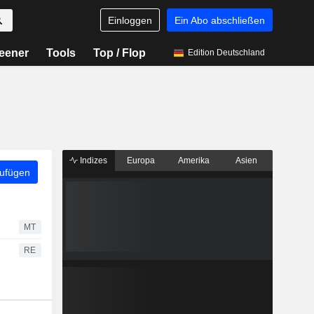
Einloggen
Ein Abo abschließen
eener
Tools
Top / Flop
Edition Deutschland
Indizes
Europa
Amerika
Asien
zufügen
MT
RE