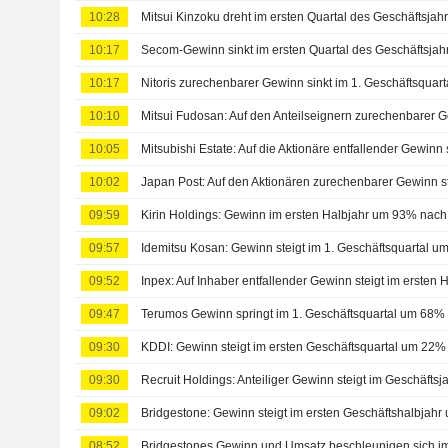
10:28
Mitsui Kinzoku dreht im ersten Quartal des Geschäftsja
10:17
Secom-Gewinn sinkt im ersten Quartal des Geschäftsja
10:17
Nitoris zurechenbarer Gewinn sinkt im 1. Geschäftsquar
10:10
10:05
10:02
09:59
Kirin Holdings: Gewinn im ersten Halbjahr um 93% nac
09:57
Idemitsu Kosan: Gewinn steigt im 1. Geschäftsquartal 
09:52
09:47
Terumos Gewinn springt im 1. Geschäftsquartal um 68%
09:30
KDDI: Gewinn steigt im ersten Geschäftsquartal um 22%
09:30
Recruit Holdings: Anteiliger Gewinn steigt im Geschäft
09:02
Bridgestone: Gewinn steigt im ersten Geschäftshalbjah
08:52