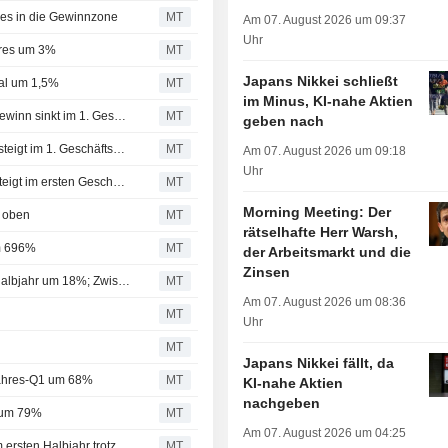
hres in die Gewinnzone
MT
Am 07. August 2026 um 09:37
Uhr
hres um 3%
MT
Japans Nikkei schließt
tal um 1,5%
MT
im Minus, KI-nahe Aktien
Mitsui Fudosan: Auf den Anteilseignern zurechenbarer Gewinn sinkt im 1. Geschäftsquartal um 39%
MT
geben nach
Mitsubishi Estate: Auf die Aktionäre entfallender Gewinn steigt im 1. Geschäftsquartal um 198%
MT
Am 07. August 2026 um 09:18
Uhr
Japan Post: Auf den Aktionären zurechenbarer Gewinn steigt im ersten Geschäftsquartal um 64%
MT
Morning Meeting: Der
h oben
MT
rätselhafte Herr Warsh,
um 696%
MT
der Arbeitsmarkt und die
Zinsen
Inpex: Auf Inhaber entfallender Gewinn steigt im ersten Halbjahr um 18%; Zwischendividende beschlossen
MT
Am 07. August 2026 um 08:36
MT
Uhr
MT
Japans Nikkei fällt, da
sjahres-Q1 um 68%
MT
KI-nahe Aktien
nachgeben
r um 79%
MT
Am 07. August 2026 um 04:25
Bridgestones Gewinn und Umsatz beschleunigen sich im ersten Halbjahr trotz Zoll- und Kostengegenwinds
MT