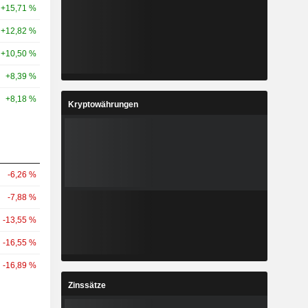
+15,71 %
+12,82 %
+10,50 %
+8,39 %
+8,18 %
Kryptowährungen
-6,26 %
-7,88 %
-13,55 %
-16,55 %
-16,89 %
Zinssätze