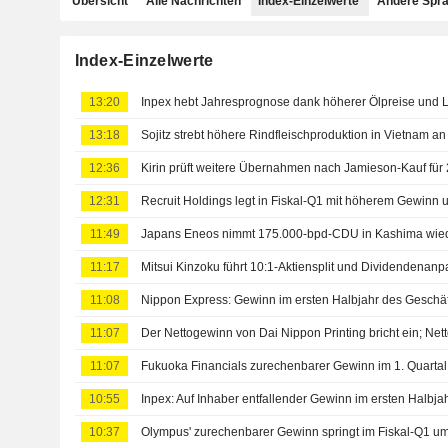
Übersicht
Alle Nachrichten
Index-Einzelwerte
Andere Spr
Index-Einzelwerte
13:20
Inpex hebt Jahresprognose dank höherer Ölpreise und 
13:18
Sojitz strebt höhere Rindfleischproduktion in Vietnam an
12:36
Kirin prüft weitere Übernahmen nach Jamieson-Kauf für
12:31
Recruit Holdings legt in Fiskal-Q1 mit höherem Gewinn
11:49
11:17
Mitsui Kinzoku führt 10:1-Aktiensplit und Dividendenan
11:08
11:07
Der Nettogewinn von Dai Nippon Printing bricht ein; Net
11:07
Fukuoka Financials zurechenbarer Gewinn im 1. Quartal
10:55
10:37
Olympus' zurechenbarer Gewinn springt im Fiskal-Q1 