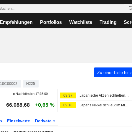
Empfehlungen
Portfolios
Watchlists
Trading
Scr
Zu einer Liste hin
010C00002
N225
Nachbörslich
17:15:00
09:37
Japanische Aktien schließen knapp im Minus vor US-Arbeitsmarktdaten, Öl legt zu
66.088,68
+0,65 %
09:18
Japans Nikkei schließt im Minus, KI-nahe Aktien geben nach
p
Einzelwerte
Derivate