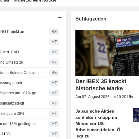
achen
MarketScreener Artikel
Schlagzeilen
LNG-Projekt an
RE
MT
 2 Mrd. CAD
MT
 und Umsatz zu
MT
Japans Eneos nimmt 175.000-bpd-CDU in Kashima wieder in Betrieb, Chiba-CDU stillgelegt
RE
Der IBEX 35 knackt
passung durch
MT
historische Marke
Nippon Express: Gewinn im ersten Halbjahr des Geschäftsjahres um 187% gestiegen
MT
Am 07. August 2026 um 10:20 Uhr
toumsatz steigt
MT
Japanische Aktien
 steigt um 26%
MT
schließen knapp im
Minus vor US-
Inpex: Auf Inhaber entfallender Gewinn im ersten Halbjahr um 18% gestiegen; Zwischendividende beschlossen
MT
Arbeitsmarktdaten, Öl
um 113%
MT
legt zu