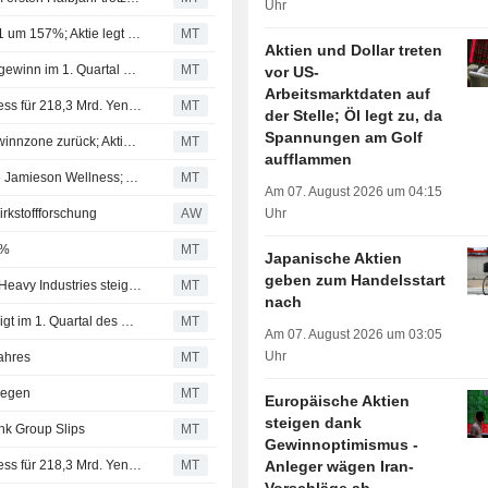
Uhr
Fujikuras zurechenbarer Gewinn springt im Geschäfts-Q1 um 157%; Aktie legt um 10% zu
MT
Aktien und Dollar treten
Dai-ichi Life steigert auf Anteilseigner entfallenden Nettogewinn im 1. Quartal des Geschäftsjahres um 368%
MT
vor US-
Arbeitsmarktdaten auf
Kirin will kanadischen Vitaminhersteller Jamieson Wellness für 218,3 Mrd. Yen übernehmen
MT
der Stelle; Öl legt zu, da
Spannungen am Golf
ENEOS Holdings kehrt im Geschäftsjahres-Q1 in die Gewinnzone zurück; Aktie +3%
MT
aufflammen
Kirin übernimmt kanadische Nahrungsergänzungsmarke Jamieson Wellness; Aktie 4% im Plus
MT
Am 07. August 2026 um 04:15
irkstoffforschung
AW
Uhr
3%
MT
Japanische Aktien
geben zum Handelsstart
Der auf Anteilseigner entfallende Gewinn von Kawasaki Heavy Industries steigt im 1. Geschäftsquartal um 269%
MT
nach
T&D Holdings: Anteilseignern zurechenbarer Gewinn steigt im 1. Quartal des Geschäftsjahres um 13%
MT
Am 07. August 2026 um 03:05
Uhr
jahres
MT
iegen
MT
Europäische Aktien
steigen dank
nk Group Slips
MT
Gewinnoptimismus -
Kirin will kanadischen Vitaminhersteller Jamieson Wellness für 218,3 Mrd. Yen übernehmen
MT
Anleger wägen Iran-