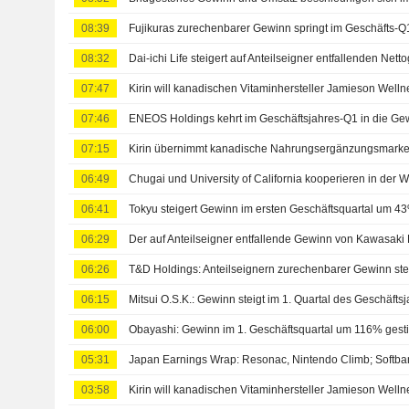
08:39
08:32
07:47
07:46
07:15
06:49
Chugai und University of California kooperieren in der W
06:41
Tokyu steigert Gewinn im ersten Geschäftsquartal um 4
06:29
06:26
06:15
Mitsui O.S.K.: Gewinn steigt im 1. Quartal des Geschäfts
06:00
Obayashi: Gewinn im 1. Geschäftsquartal um 116% gest
05:31
Japan Earnings Wrap: Resonac, Nintendo Climb; Softba
03:58