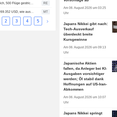
Vorschläge ab
Japan ordnet Evakuierungen an: Taifun Dolphin nähert sich, 500 Flüge gestrichen
RE
Am 06. August 2026 um 03:25
Insider der Sony Group verkaufte Aktien im Wert von 12.269.352 USD, wie aus einer aktuellen SEC-Meldung hervorgeht
MT
Uhr
2
3
4
5
Japans Nikkei gibt nach:
Tech-Ausverkauf
überdeckt breite
Kursgewinne
Am 06. August 2026 um 09:13
Uhr
Japanische Aktien
fallen, da Anleger bei KI-
Ausgaben vorsichtiger
werden; Öl stabil dank
Hoffnungen auf US-Iran-
Abkommen
Am 06. August 2026 um 10:07
Uhr
Japans Nikkei springt