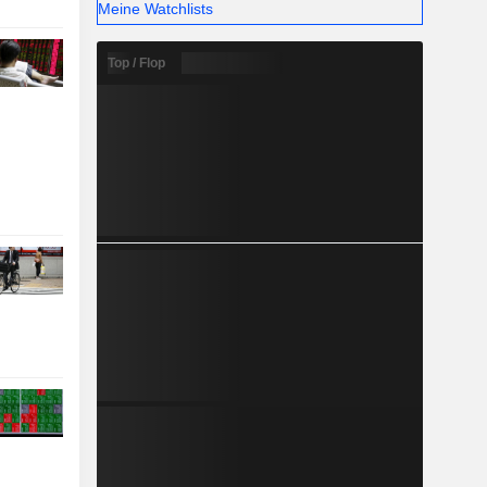
Meine Watchlists
Top / Flop