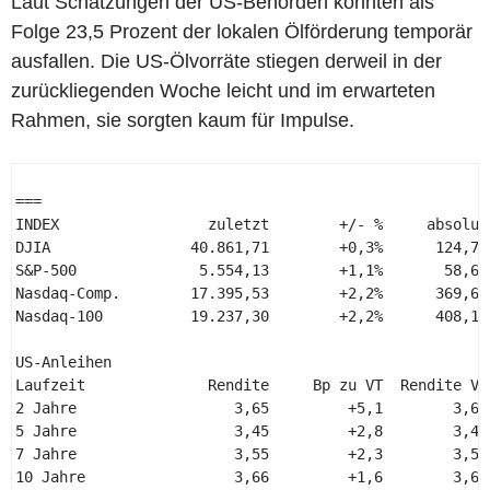
Laut Schätzungen der US-Behörden könnten als
Folge 23,5 Prozent der lokalen Ölförderung temporär
ausfallen. Die US-Ölvorräte stiegen derweil in der
zurückliegenden Woche leicht und im erwarteten
Rahmen, sie sorgten kaum für Impulse.
=== 

INDEX                 zuletzt        +/- %     absolut 
DJIA                40.861,71        +0,3%      124,75 
S&P-500              5.554,13        +1,1%       58,61 
Nasdaq-Comp.        17.395,53        +2,2%      369,65 
Nasdaq-100          19.237,30        +2,2%      408,17 
US-Anleihen 

Laufzeit              Rendite     Bp zu VT  Rendite VT 
2 Jahre                  3,65         +5,1        3,60 
5 Jahre                  3,45         +2,8        3,42 
7 Jahre                  3,55         +2,3        3,52 
10 Jahre                 3,66         +1,6        3,65 