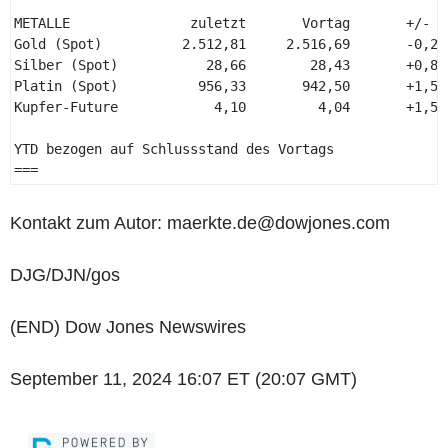
METALLE               zuletzt       Vortag       +/- %
Gold (Spot)          2.512,81     2.516,69       -0,2%
Silber (Spot)           28,66        28,43       +0,8%
Platin (Spot)          956,33       942,50       +1,5%
Kupfer-Future            4,10         4,04       +1,5%
YTD bezogen auf Schlussstand des Vortags 

=== 
Kontakt zum Autor: maerkte.de@dowjones.com
DJG/DJN/gos
(END) Dow Jones Newswires
September 11, 2024 16:07 ET (20:07 GMT)