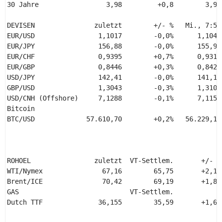
30 Jahre                 3,98         +0,8        3,97 
DEVISEN               zuletzt        +/- %   Mi., 7:56
EUR/USD                1,1017        -0,0%      1,1043
EUR/JPY                156,88        -0,0%      155,92
EUR/CHF                0,9395        +0,7%      0,9314
EUR/GBP                0,8446        +0,3%      0,8427
USD/JPY                142,41        -0,0%      141,17
GBP/USD                1,3043        -0,3%      1,3104
USD/CNH (Offshore)     7,1288        -0,1%      7,1154
Bitcoin 

BTC/USD             57.610,70        +0,2%   56.229,10
ROHOEL                zuletzt  VT-Settlem.       +/- %
WTI/Nymex               67,16        65,75       +2,1%
Brent/ICE               70,42        69,19       +1,8%
GAS                            VT-Settlem.             
Dutch TTF              36,155        35,59       +1,6%