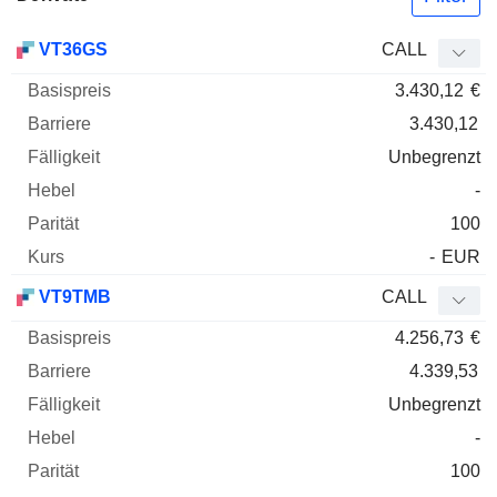
Basispreis
Barriere
Fälligkeit
Elastizität
VT36GS
CALL
WKN
Typ
Paritä
3.430,12
€
3.430,12
Unbegrenzt
-
100
-
EUR
VT9TMB
CALL
4.256,73
€
4.339,53
Unbegrenzt
-
100