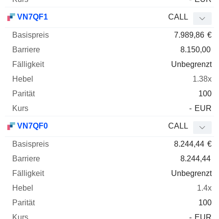
VN7QF1
CALL
7.989,86
€
8.150,00
Unbegrenzt
1.38x
100
-
EUR
VN7QF0
CALL
8.244,44
€
8.244,44
Unbegrenzt
1.4x
100
-
EUR