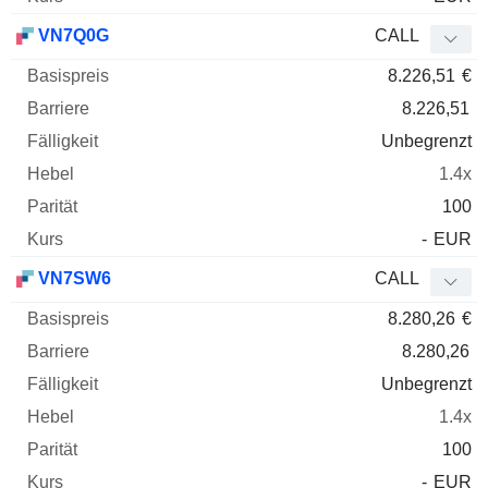
VN7Q0G
CALL
8.226,51
€
8.226,51
Unbegrenzt
1.4x
100
-
EUR
VN7SW6
CALL
8.280,26
€
8.280,26
Unbegrenzt
1.4x
100
-
EUR