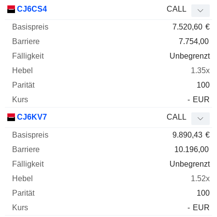
CJ6CS4
CALL
7.520,60
€
7.754,00
Unbegrenzt
1.35x
100
-
EUR
CJ6KV7
CALL
9.890,43
€
10.196,00
Unbegrenzt
1.52x
100
-
EUR