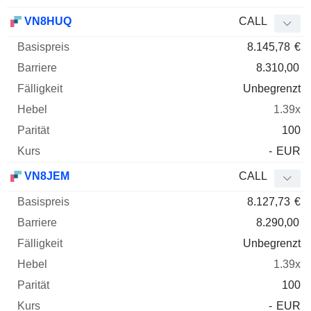
VN8HUQ
CALL
8.145,78
€
8.310,00
Unbegrenzt
1.39x
100
-
EUR
VN8JEM
CALL
8.127,73
€
8.290,00
Unbegrenzt
1.39x
100
-
EUR