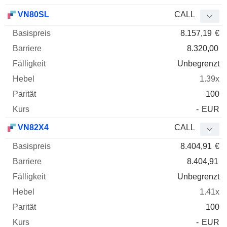
VN80SL
CALL
8.157,19
€
8.320,00
Unbegrenzt
1.39x
100
-
EUR
VN82X4
CALL
8.404,91
€
8.404,91
Unbegrenzt
1.41x
100
-
EUR