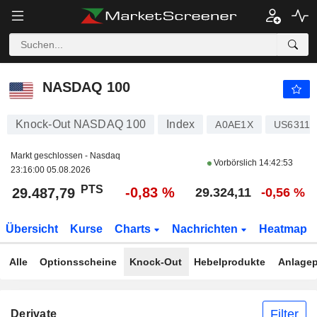
NASDAQ 100
29.487,79
PTS
-0,83 %
NASDAQ 100
Knock-Out NASDAQ 100
Index
A0AE1X
US63110
Markt geschlossen - Nasdaq
Vorbörslich
14:42:53
23:16:00 05.08.2026
PTS
-0,83 %
29.487,79
29.324,11
-0,56 %
Übersicht
Kurse
Charts
Nachrichten
Heatmap
Alle
Optionsscheine
Knock-Out
Hebelprodukte
Anlagep
Filter
Derivate