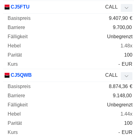
CJ5FTU
CALL
9.407,90
€
9.700,00
Unbegrenzt
1.48x
100
-
EUR
CJ5QWB
CALL
8.874,36
€
9.148,00
Unbegrenzt
1.44x
100
-
EUR