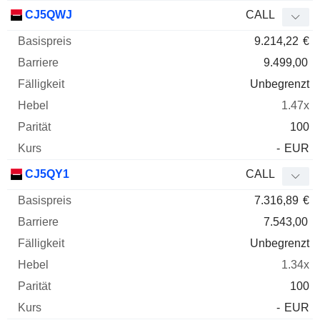
CJ5QWJ
CALL
9.214,22
€
9.499,00
Unbegrenzt
1.47x
100
-
EUR
CJ5QY1
CALL
7.316,89
€
7.543,00
Unbegrenzt
1.34x
100
-
EUR