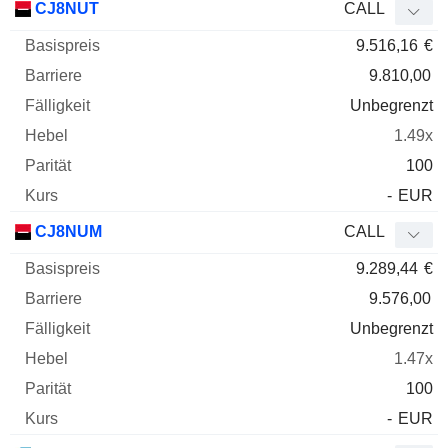
CJ8NUT
CALL
9.516,16
€
9.810,00
Unbegrenzt
1.49x
100
-
EUR
CJ8NUM
CALL
9.289,44
€
9.576,00
Unbegrenzt
1.47x
100
-
EUR