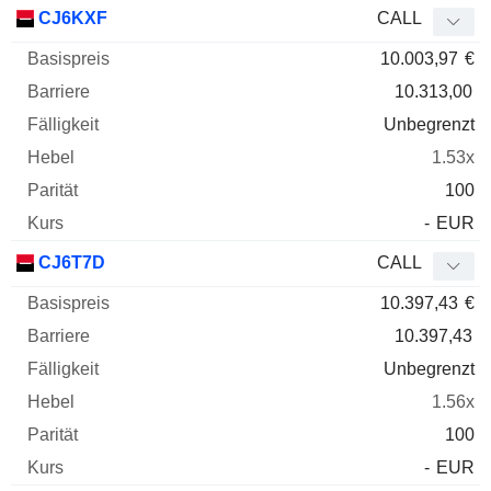
CJ6KXF
CALL
10.003,97
€
10.313,00
Unbegrenzt
1.53x
100
-
EUR
CJ6T7D
CALL
10.397,43
€
10.397,43
Unbegrenzt
1.56x
100
-
EUR