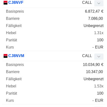
CJ8NVF
CALL
6.872,47
€
7.086,00
Unbegrenzt
1.31x
100
-
EUR
CJ8NVM
CALL
10.034,90
€
10.347,00
Unbegrenzt
1.53x
100
-
EUR