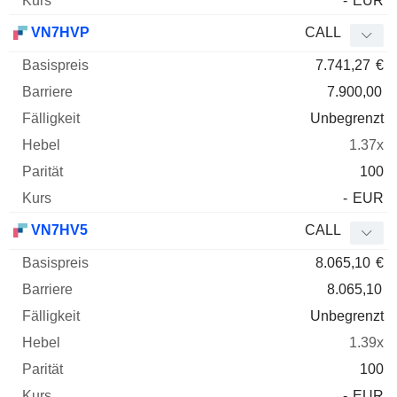
-
EUR
VN7HVP
CALL
7.741,27
€
7.900,00
Unbegrenzt
1.37x
100
-
EUR
VN7HV5
CALL
8.065,10
€
8.065,10
Unbegrenzt
1.39x
100
-
EUR