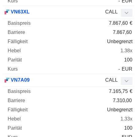
-
EUR
VN63XL
CALL
7.867,60
€
7.867,60
Unbegrenzt
1.38x
100
-
EUR
VN7A09
CALL
7.165,75
€
7.310,00
Unbegrenzt
1.33x
100