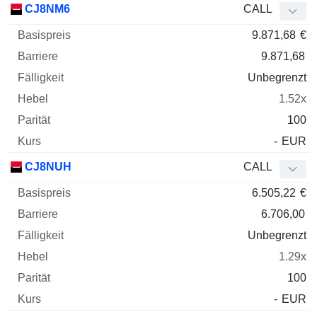
CJ8NM6
CALL
9.871,68
€
9.871,68
Unbegrenzt
1.52x
100
-
EUR
CJ8NUH
CALL
6.505,22
€
6.706,00
Unbegrenzt
1.29x
100
-
EUR