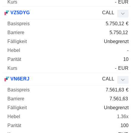
-
EUR
VZ5DYG
CALL
5.750,12
€
5.750,12
Unbegrenzt
-
10
-
EUR
VN6ERJ
CALL
7.561,63
€
7.561,63
Unbegrenzt
1.36x
100