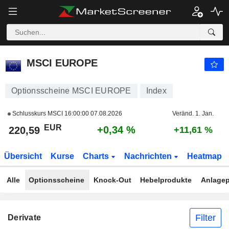
MSCI EUROPE
220,59
€
+0,34 %
MSCI EUROPE
Optionsscheine MSCI EUROPE
Index
Schlusskurs MSCI
16:00:00 07.08.2026
Veränd. 1. Jan.
EUR
+0,34 %
220,59
+11,61 %
Übersicht
Kurse
Charts
Nachrichten
Heatmap
Alle
Optionsscheine
Knock-Out
Hebelprodukte
Anlagep
Filter
Derivate