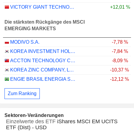
VICTORY GIANT TECHNOLOGY (HUIZHOU) CO.,LTD
+12,01 %
Die stärksten Rückgänge des MSCI
EMERGING MARKETS
MODIVO S.A.
-7,78 %
KOREA INVESTMENT HOLDINGS CO., LTD.
-7,84 %
ACCTON TECHNOLOGY CORPORATION
-8,09 %
KOREA ZINC COMPANY, LTD.
-10,37 %
ENGIE BRASIL ENERGIA S.A.
-12,12 %
Zum Ranking
Sektoren-Veränderungen
Einzelwerte des ETF
iShares MSCI EM UCITS
ETF (Dist) - USD