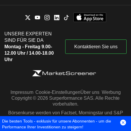
UNSERE EXPERTEN
SIND FÜR SIE DA
Montag - Freitag 9.00-
Kontaktieren Sie uns
12.00 Uhr / 14.00-18.00
Uhr
Impressum
Cookie-Einstellungen
Über uns
Werbung
Copyright © 2026 Surperformance SAS. Alle Rechte
vorbehalten.
Börsenkurse werden von Factset, Morningstar und S&P
Capital IQ zur Verfügung gestellt
Die besten Tools - exklusiv für unsere Abonnenten - um die
Performance Ihrer Investitionen zu steigern!