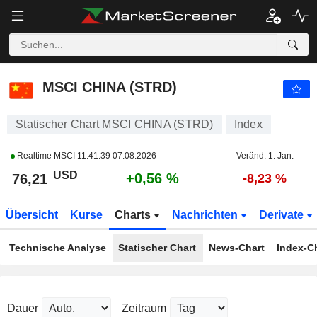
MSCI CHINA (STRD)
76,21
$
+0,56 %
MSCI CHINA (STRD)
Statischer Chart MSCI CHINA (STRD)
Index
Realtime MSCI
11:41:39 07.08.2026
Veränd. 1. Jan.
USD
+0,56 %
76,21
-8,23 %
Übersicht
Kurse
Charts
Nachrichten
Derivate
Technische Analyse
Statischer Chart
News-Chart
Index-C
Dauer
Zeitraum