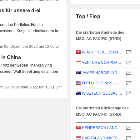
s für unsere drei
Top / Flop
ei Portfolios Für die
chsenen Konjunkturindikatoren in
Die stärksten Anstiege des
MSCI AC PACIFIC (STRD)
m 06. Dezember 2022 um 12:06 Uhr
WHARF REAL ESTATE INVESTMENT COMPANY LIMITED
 in China
VENTURE CORPORATION LIMITED
g
ssenen Wall Street ging es an den
JAMES HARDIE INDUSTRIES PLC
FUTU HOLDINGS LIMITED
m 29. November 2022 um 13:11 Uhr
WISETECH GLOBAL LIMITED
Die stärksten Rückgänge des
MSCI AC PACIFIC (STRD)
HENDERSON LAND DEVELOPMENT COMPANY LIMITED
CAPITALAND INVESTMENT LIMITED