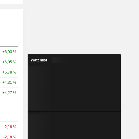
+6,93 %
Watchlist
+6,05 %
+5,78 %
+4,31 %
+4,27 %
-2,18 %
-2,18 %