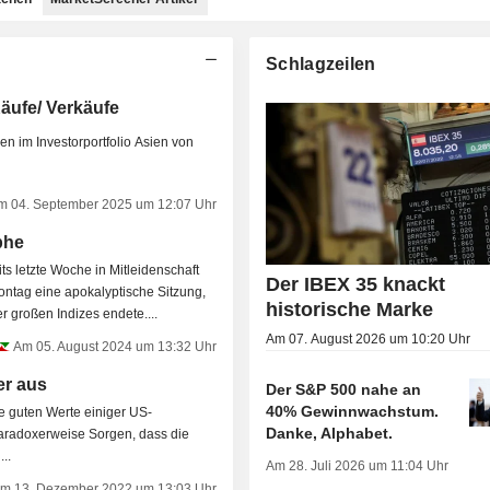
Schlagzeilen
Käufe/ Verkäufe
en im Investorportfolio Asien von
 04. September 2025 um 12:07 Uhr
phe
ts letzte Woche in Mitleidenschaft
Der IBEX 35 knackt
ntag eine apokalyptische Sitzung,
historische Marke
er großen Indizes endete....
Am 07. August 2026 um 10:20 Uhr
Am 05. August 2024 um 13:32 Uhr
er aus
Der S&P 500 nahe an
40% Gewinnwachstum.
Danke, Alphabet.
aradoxerweise Sorgen, dass die
..
Am 28. Juli 2026 um 11:04 Uhr
m 13. Dezember 2022 um 13:03 Uhr