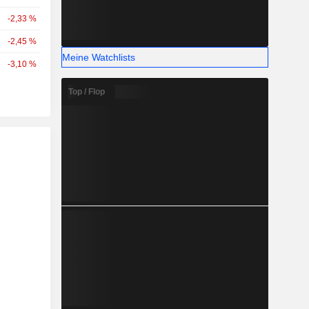
-2,33 %
-2,45 %
Meine Watchlists
-3,10 %
Top / Flop