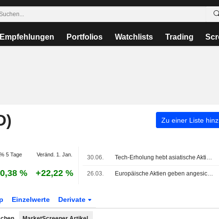
Empfehlungen
Portfolios
Watchlists
Trading
Scr
D)
Zu einer Liste hin
% 5 Tage
Veränd. 1. Jan.
30.06.
Tech-Erholung hebt asiatische Aktienmärkte
0,38 %
+22,22 %
26.03.
Europäische Aktien geben angesichts vager Friedensgespräche nach
p
Einzelwerte
Derivate
achen
MarketScreener Artikel