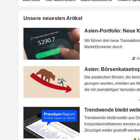
Unsere neuesten Artikel
Asien-Portfolio: Neue 
Wir führen drei neue Transaktion
MarketScreener durch.
Am
Asien: Börsenkatastro
Die asiatischen Börsen, die berei
gezogen wurden, erlebten am Mo
die mit zweistelligen Verlusten d
Trendwende bleibt weit
Trendwende bleibt weiter aus Die guten Werte einiger US-
Konjunkturindikatoren wecken p
Zinszügel weiter gestrafft werden.
A