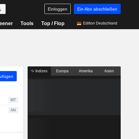
Einloggen
Ein Abo abschließen
eener
Tools
Top / Flop
Edition Deutschland
Indizes
Europa
Amerika
Asien
zufügen
MT
AN