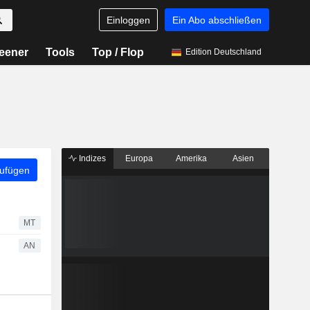
Einloggen
Ein Abo abschließen
eener
Tools
Top / Flop
Edition Deutschland
Indizes
Europa
Amerika
Asien
zufügen
MT
AN