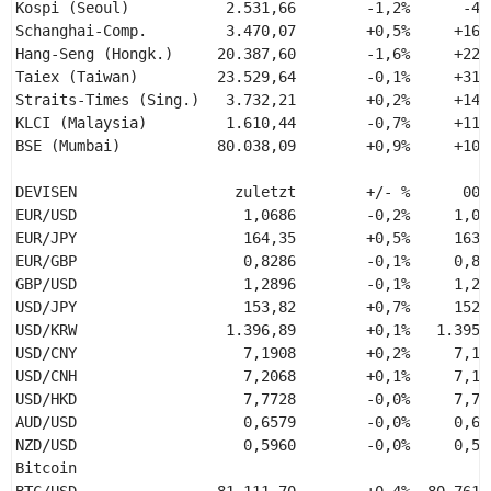
Kospi (Seoul)           2.531,66        -1,2%      -4,7
Schanghai-Comp.         3.470,07        +0,5%     +16,6
Hang-Seng (Hongk.)     20.387,60        -1,6%     +22,0
Taiex (Taiwan)         23.529,64        -0,1%     +31,2
Straits-Times (Sing.)   3.732,21        +0,2%     +14,9
KLCI (Malaysia)         1.610,44        -0,7%     +11,5
BSE (Mumbai)           80.038,09        +0,9%     +10,8
DEVISEN                  zuletzt        +/- %      00:
EUR/USD                   1,0686        -0,2%     1,07
EUR/JPY                   164,35        +0,5%     163,
EUR/GBP                   0,8286        -0,1%     0,82
GBP/USD                   1,2896        -0,1%     1,29
USD/JPY                   153,82        +0,7%     152,
USD/KRW                 1.396,89        +0,1%   1.395,
USD/CNY                   7,1908        +0,2%     7,17
USD/CNH                   7,2068        +0,1%     7,19
USD/HKD                   7,7728        -0,0%     7,77
AUD/USD                   0,6579        -0,0%     0,65
NZD/USD                   0,5960        -0,0%     0,59
Bitcoin 

BTC/USD                81.111,70        +0,4%  80.761,