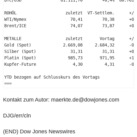
ROHÖL                    zuletzt  VT-Settlem.      +/-
WTI/Nymex                  70,41        70,38      +0,
Brent/ICE                  74,07        73,87      +0,
METALLE                  zuletzt       Vortag      +/-
Gold (Spot)             2.669,08     2.684,32      -0,
Silber (Spot)              31,31        31,31      +0,
Platin (Spot)             985,73       971,95      +1,
Kupfer-Future               4,30         4,31      -0,
YTD bezogen auf Schlusskurs des Vortags 

=== 
Kontakt zum Autor: maerkte.de@dowjones.com
DJG/err/cln
(END) Dow Jones Newswires