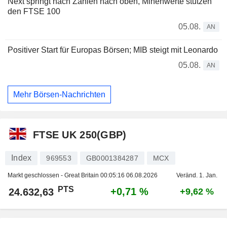
Next springt nach Zahlen nach oben, Minenwerte stützen
den FTSE 100
05.08.
AN
Positiver Start für Europas Börsen; MIB steigt mit Leonardo
05.08.
AN
Mehr Börsen-Nachrichten
FTSE UK 250(GBP)
Index
969553
GB0001384287
MCX
Markt geschlossen - Great Britain
00:05:16 06.08.2026
Veränd. 1. Jan.
PTS
+0,71 %
24.632,63
+9,62 %