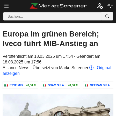
Europa im grünen Bereich;
Iveco führt MIB-Anstieg an
Veröffentlicht am 18.03.2025 um 17:54 - Geändert am
18.03.2025 um 17:56
Alliance News - Übersetzt von MarketScreener
-
Original
anzeigen
FTSE MIB
+0,06 %
SNAM S.P.A.
+0,66 %
GEFRAN S.P.A.
-