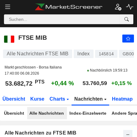
FTSE MIB
53.682,72
PTS
+0,44 %
FTSE MIB
Alle Nachrichten FTSE MIB
Index
145814
GB00
Markt geschlossen - Borsa Italiana
Nachbörslich
19:59:13
17:40:00 06.08.2026
PTS
+0,44 %
53.682,72
53.760,59
+0,15 %
Übersicht
Kurse
Charts
Nachrichten
Heatmap
Übersicht
Alle Nachrichten
Index-Einzelwerte
Andere Spr
Alle Nachrichten zu FTSE MIB