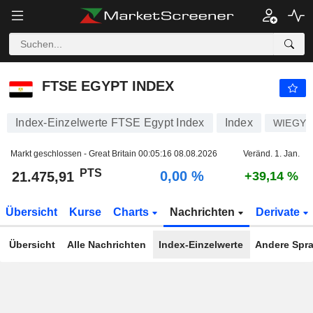
FTSE EGYPT INDEX
21.475,91
PTS
0,00 %
FTSE EGYPT INDEX
Index-Einzelwerte FTSE Egypt Index
Index
WIEGY
Markt geschlossen - Great Britain
00:05:16 08.08.2026
Veränd. 1. Jan.
PTS
0,00 %
21.475,91
+39,14 %
Übersicht
Kurse
Charts
Nachrichten
Derivate
Übersicht
Alle Nachrichten
Index-Einzelwerte
Andere Spr