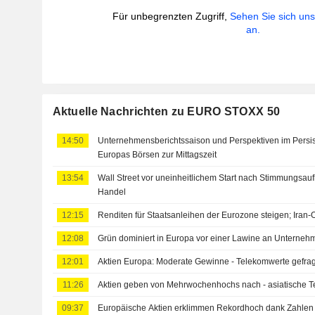
Für unbegrenzten Zugriff,
Sehen Sie sich un
an.
Aktuelle Nachrichten zu EURO STOXX 50
14:50
Unternehmensberichtssaison und Perspektiven im Persis
Europas Börsen zur Mittagszeit
13:54
Wall Street vor uneinheitlichem Start nach Stimmungsau
Handel
12:15
Renditen für Staatsanleihen der Eurozone steigen; Iran-O
12:08
Grün dominiert in Europa vor einer Lawine an Unterne
12:01
Aktien Europa: Moderate Gewinne - Telekomwerte gefrag
11:26
Aktien geben von Mehrwochenhochs nach - asiatische T
09:37
Europäische Aktien erklimmen Rekordhoch dank Zahlen