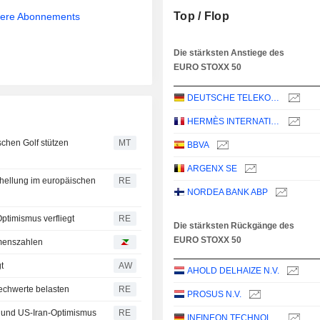
Top / Flop
sere Abonnements
Die stärksten Anstiege des
EURO STOXX 50
DEUTSCHE TELEKOM AG
HERMÈS INTERNATIONAL
chen Golf stützen
MT
BBVA
ARGENX SE
fhellung im europäischen
RE
NORDEA BANK ABP
ptimismus verfliegt
RE
Die stärksten Rückgänge des
EURO STOXX 50
hmenszahlen
t
AW
AHOLD DELHAIZE N.V.
echwerte belasten
RE
PROSUS N.V.
 und US-Iran-Optimismus
RE
INFINEON TECHNOLOGIES AG