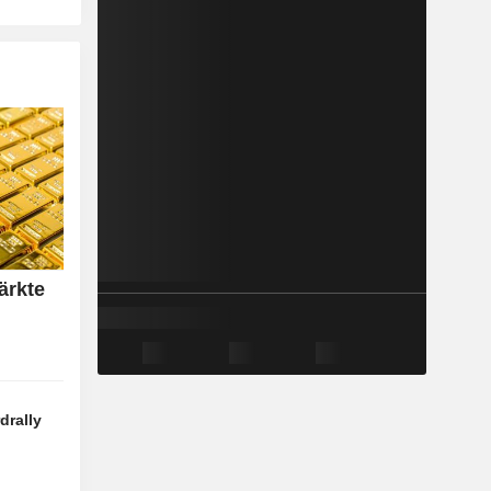
ärkte
drally