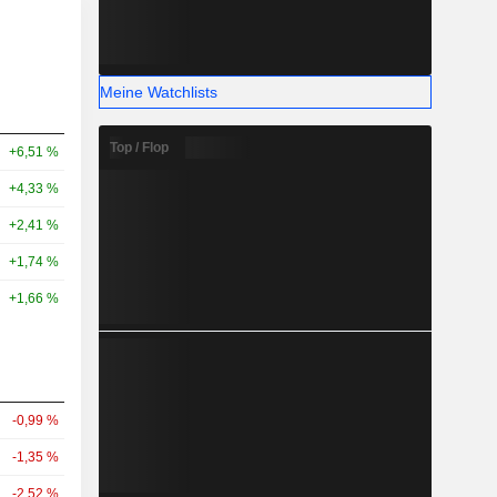
Meine Watchlists
Top / Flop
+6,51 %
+4,33 %
+2,41 %
+1,74 %
+1,66 %
-0,99 %
-1,35 %
-2,52 %