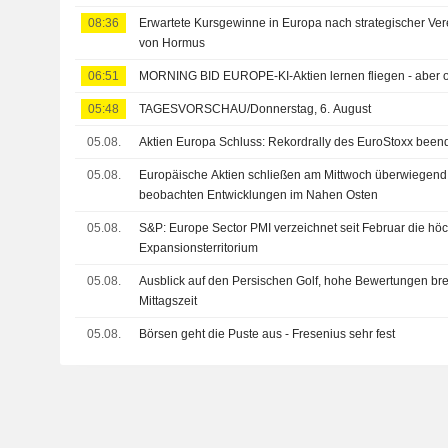
08:36
Erwartete Kursgewinne in Europa nach strategischer Ver
von Hormus
06:51
MORNING BID EUROPE-KI-Aktien lernen fliegen - aber 
05:48
TAGESVORSCHAU/Donnerstag, 6. August
05.08.
Aktien Europa Schluss: Rekordrally des EuroStoxx been
05.08.
Europäische Aktien schließen am Mittwoch überwiegend f
beobachten Entwicklungen im Nahen Osten
05.08.
S&P: Europe Sector PMI verzeichnet seit Februar die hö
Expansionsterritorium
05.08.
Ausblick auf den Persischen Golf, hohe Bewertungen b
Mittagszeit
05.08.
Börsen geht die Puste aus - Fresenius sehr fest