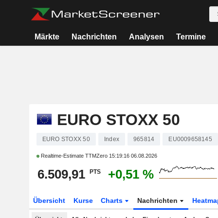
Märkte
Nachrichten
Analysen
Termine
EURO STOXX 50
EURO STOXX 50
Index
965814
EU0009658145
Realtime-Estimate TTMZero
15:19:16 06.08.2026
6.509,91
+0,51 %
PTS
Übersicht
Kurse
Charts
Nachrichten
Heatma