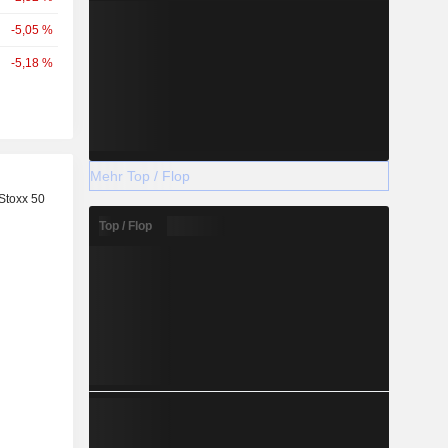
-5,05 %
-5,18 %
Mehr Top / Flop
Stoxx 50
Top / Flop