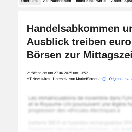
Übersicht
Alle Nachrichten
Index-Einzelwerte
Andere Spr
Handelsabkommen un
Ausblick treiben eur
Börsen zur Mittagszei
Veröffentlicht am 27.06.2025 um 13:52
MT Newswires - Übersetzt von MarketScreener
-
Original anze