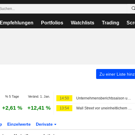
Empfehlungen
Portfolios
Watchlists
Trading
Scr
Zu einer Liste hin
% 5 Tage
Veränd. 1. Jan.
14:50
Unternehmensberichtssaison und Perspektiven im Persischen Golf stützen Europas Börsen zur Mittagszeit
+2,61 %
+12,41 %
13:54
Wall Street vor uneinheitlichem Start nach Stimmungsaufhellung im europäischen Handel
p
Einzelwerte
Derivate