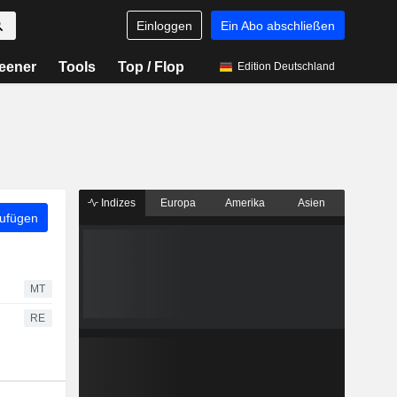
Einloggen
Ein Abo abschließen
eener
Tools
Top / Flop
Edition Deutschland
Indizes
Europa
Amerika
Asien
zufügen
MT
RE