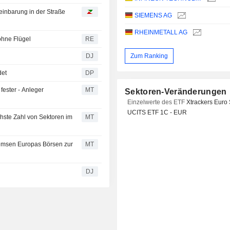
einbarung in der Straße
SIEMENS AG
RHEINMETALL AG
ohne Flügel
RE
Zum Ranking
DJ
det
DP
ester - Anleger
MT
Sektoren-Veränderungen
Einzelwerte des ETF
Xtrackers Euro 
UCITS ETF 1C - EUR
chste Zahl von Sektoren im
MT
remsen Europas Börsen zur
MT
DJ