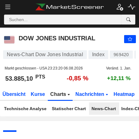
DOW JONES INDUSTRIAL
53.885,10
PTS
-0,85 %
DOW JONES INDUSTRIAL
News-Chart Dow Jones Industrial
Index
969420
Markt geschlossen - USA
23:23:20 06.08.2026
Veränd. 1. Jan.
PTS
-0,85 %
53.885,10
+12,11 %
Übersicht
Kurse
Charts
Nachrichten
Heatmap
Technische Analyse
Statischer Chart
News-Chart
Index-C