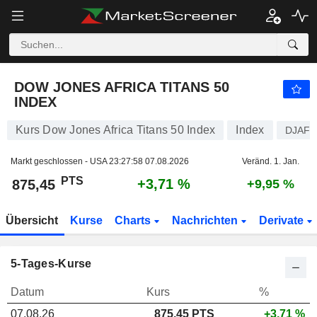
DOW JONES AFRICA TITANS 50 INDEX
875,45
PTS
+3,71 %
DOW JONES AFRICA TITANS 50
INDEX
Kurs Dow Jones Africa Titans 50 Index
Index
DJAFK
Markt geschlossen - USA
23:27:58 07.08.2026
Veränd. 1. Jan.
PTS
+3,71 %
875,45
+9,95 %
Übersicht
Kurse
Charts
Nachrichten
Derivate
5-Tages-Kurse
Datum
Kurs
%
07.08.26
875,45 PTS
+3,71 %