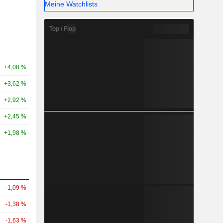
Meine Watchlists
Top / Flop
+4,08 %
+3,62 %
+2,92 %
+2,45 %
+1,98 %
-1,09 %
-1,38 %
-1,63 %