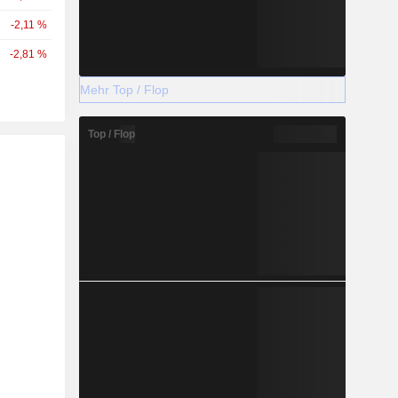
-2,11 %
-2,81 %
Mehr Top / Flop
Top / Flop