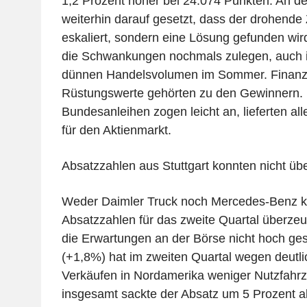
1,2 Prozent höher bei 24.074 Punkten. An d
weiterhin darauf gesetzt, dass der drohende Z
eskaliert, sondern eine Lösung gefunden wird
die Schwankungen nochmals zulegen, auch im
dünnen Handelsvolumen im Sommer. Finanz
Rüstungswerte gehörten zu den Gewinnern. 
Bundesanleihen zogen leicht an, lieferten all
für den Aktienmarkt.
Absatzzahlen aus Stuttgart konnten nicht ü
Weder Daimler Truck noch Mercedes-Benz k
Absatzzahlen für das zweite Quartal überzeu
die Erwartungen an der Börse nicht hoch ges
(+1,8%) hat im zweiten Quartal wegen deutli
Verkäufen in Nordamerika weniger Nutzfahrz
insgesamt sackte der Absatz um 5 Prozent a