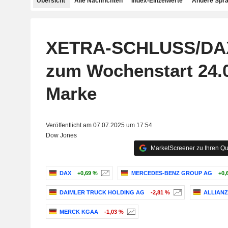
Übersicht
Alle Nachrichten
Index-Einzelwerte
Andere Spr
XETRA-SCHLUSS/DA
zum Wochenstart 24.
Marke
Veröffentlicht am 07.07.2025 um 17:54
Dow Jones
MarketScreener zu Ihren Qu
DAX
+0,69 %
MERCEDES-BENZ GROUP AG
+0,
DAIMLER TRUCK HOLDING AG
-2,81 %
ALLIANZ
MERCK KGAA
-1,03 %