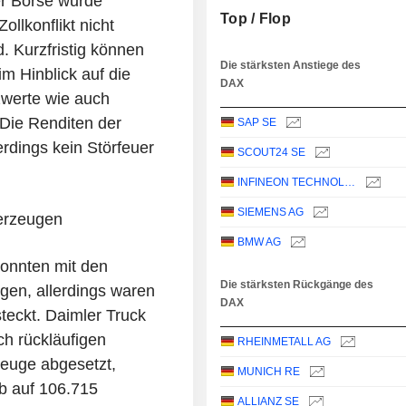
er Börse wurde
Top / Flop
ollkonflikt nicht
. Kurzfristig können
Die stärksten Anstiege des
 Hinblick auf die
DAX
werte wie auch
Die Renditen der
SAP SE
erdings kein Störfeuer
SCOUT24 SE
INFINEON TECHNOLOGIES AG
SIEMENS AG
berzeugen
BMW AG
onnten mit den
Die stärksten Rückgänge des
gen, allerdings waren
DAX
teckt. Daimler Truck
ch rückläufigen
RHEINMETALL AG
euge abgesetzt,
MUNICH RE
b auf 106.715
ALLIANZ SE