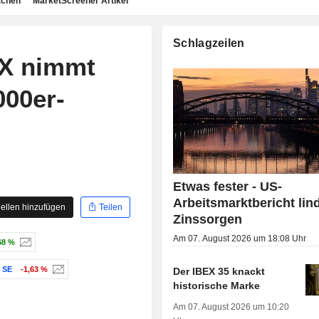
achen
MarketScreener Artikel
Schlagzeilen
X nimmt
000er-
Etwas fester - US-
Arbeitsmarktbericht lin
ellen hinzufügen
Teilen
Zinssorgen
Am 07. August 2026 um 18:08 Uhr
68 %
 SE
-1,63 %
Der IBEX 35 knackt
historische Marke
Am 07. August 2026 um 10:20