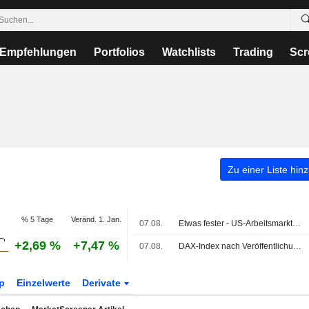
Empfehlungen
Portfolios
Watchlists
Trading
Scr
Zu einer Liste hin
% 5 Tage
Veränd. 1. Jan.
07.08.
Etwas fester - US-Arbeitsmarktbericht lindert Zinssorgen
+2,69 %
+7,47 %
07.08.
DAX-Index nach Veröffentlichung deutscher Industrie- und Handelsdaten fester
p
Einzelwerte
Derivate