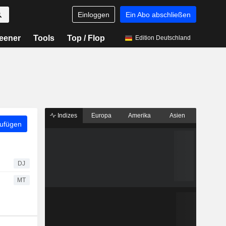
Einloggen
Ein Abo abschließen
eener
Tools
Top / Flop
Edition Deutschland
Indizes
Europa
Amerika
Asien
zufügen
DJ
MT