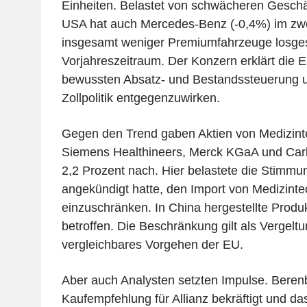
Einheiten. Belastet von schwächeren Geschä
USA hat auch Mercedes-Benz (-0,4%) im zwe
insgesamt weniger Premiumfahrzeuge losges
Vorjahreszeitraum. Der Konzern erklärt die E
bewussten Absatz- und Bestandssteuerung 
Zollpolitik entgegenzuwirken.
Gegen den Trend gaben Aktien von Medizint
Siemens Healthineers, Merck KGaA und Carl 
2,2 Prozent nach. Hier belastete die Stimmu
angekündigt hatte, den Import von Medizint
einzuschränken. In China hergestellte Produ
betroffen. Die Beschränkung gilt als Vergel
vergleichbares Vorgehen der EU.
Aber auch Analysten setzten Impulse. Berenb
Kaufempfehlung für Allianz bekräftigt und da