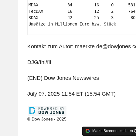
MDAX            34         16     0      531
TecDAX          16         12     2      764
SDAX            42         25     3       80
Umsätze in Millionen Euro bzw. Stück 

=== 
Kontakt zum Autor: maerkte.de@dowjones.
DJG/thl/flf
(END) Dow Jones Newswires
July 07, 2025 11:54 ET (15:54 GMT)
© Dow Jones - 2025
MarketScreener zu Ihren Q