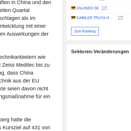
ften in China und den
ZALANDO SE
iten Quartal
chlagen als im
DAIMLER TRUCK HOLDING AG
ntwicklung mit einer
Zum Ranking
um Auswirkungen der
Sektoren-Veränderungen
echnikanbietern wie
Zeiss Meditec bis zu
ng, dass China
echnik aus der EU
kte seien davon nicht
tungsmaßnahme für ein
erg hatte die
s Kursziel auf 431 von