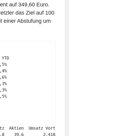
ent auf 349,60 Euro.
tzler das Ziel auf 100
t einer Abstufung um
YTD 

5% 

4% 

6% 

3% 

3% 

5% 

tz  Aktien  Umsatz Vortag  Aktien Vortag 

,8    39,6        2.418,0           34,2 
