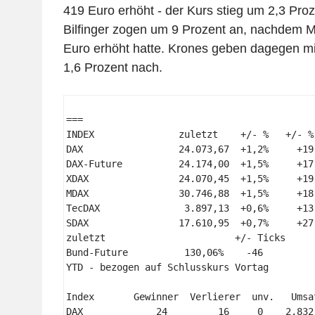
419 Euro erhöht - der Kurs stieg um 2,3 Proz
Bilfinger zogen um 9 Prozent an, nachdem Me
Euro erhöht hatte. Krones geben dagegen mi
1,6 Prozent nach.
=== 

INDEX               zuletzt    +/- %   +/- % 
DAX                 24.073,67  +1,2%     +19,
DAX-Future          24.174,00  +1,5%     +17,
XDAX                24.070,45  +1,5%     +19,
MDAX                30.746,88  +1,5%     +18,
TecDAX               3.897,13  +0,6%     +13,
SDAX                17.610,95  +0,7%     +27,
zuletzt                       +/- Ticks 

Bund-Future          130,06%    -46 

YTD - bezogen auf Schlusskurs Vortag 

Index       Gewinner  Verlierer  unv.   Umsa
DAX             24         16     0    2.832