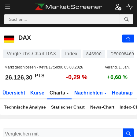
DAX
26.126,30
PTS
-0,29 %
DAX
Vergleichs-Chart DAX
Index
846900
DE00084690
Markt geschlossen - Xetra
17:50:00 05.08.2026
Veränd. 1. Jan.
PTS
-0,29 %
26.126,30
+6,68 %
Übersicht
Kurse
Charts
Nachrichten
Heatmap
Technische Analyse
Statischer Chart
News-Chart
Index-C