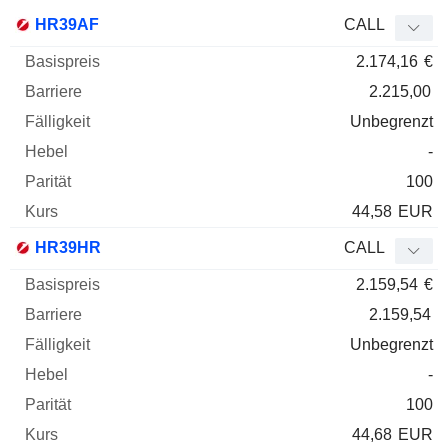
Basispreis
Barriere
Fälligkeit
Elastizität
HR39AF
CALL
WKN
Typ
Paritä
2.174,16
€
2.215,00
Unbegrenzt
-
100
44,58
EUR
HR39HR
CALL
2.159,54
€
2.159,54
Unbegrenzt
-
100
44,68
EUR