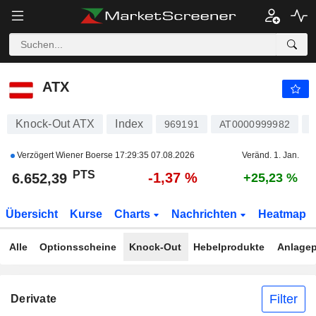
ATX
6.654,73
PTS
-1,33 %
ATX
Knock-Out ATX
Index
969191
AT0000999982
Verzögert Wiener Boerse
17:29:35 07.08.2026
Veränd. 1. Jan.
PTS
-1,37 %
6.652,39
+25,23 %
Übersicht
Kurse
Charts
Nachrichten
Heatmap
Alle
Optionsscheine
Knock-Out
Hebelprodukte
Anlagep
Filter
Derivate