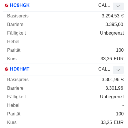
HC9HGK
CALL
3.294,53
€
3.395,00
Unbegrenzt
-
100
33,36
EUR
HD0HMT
CALL
3.301,96
€
3.301,96
Unbegrenzt
-
100
33,25
EUR