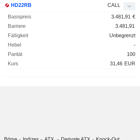
HD22RB
CALL
3.481,91
€
3.481,91
Unbegrenzt
-
100
31,46
EUR
Börse
Indizes
ATX
Derivate ATX
Knock-Out