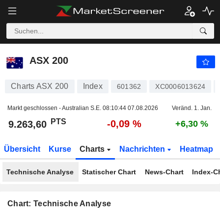
ASX 200
9.263,60
PTS
-0,09 %
ASX 200
Charts ASX 200
Index
601362
XC0006013624
Markt geschlossen - Australian S.E.
08:10:44 07.08.2026
Veränd. 1. Jan.
PTS
-0,09 %
9.263,60
+6,30 %
Übersicht
Kurse
Charts
Nachrichten
Heatmap
Technische Analyse
Statischer Chart
News-Chart
Index-C
Chart: Technische Analyse