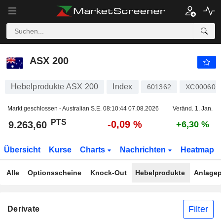
ASX 200
9.263,60
PTS
-0,09 %
ASX 200
Hebelprodukte ASX 200
Index
601362
XC000601
Markt geschlossen - Australian S.E.
08:10:44 07.08.2026
Veränd. 1. Jan.
PTS
-0,09 %
9.263,60
+6,30 %
Übersicht
Kurse
Charts
Nachrichten
Heatmap
Alle
Optionsscheine
Knock-Out
Hebelprodukte
Anlagep
Filter
Derivate