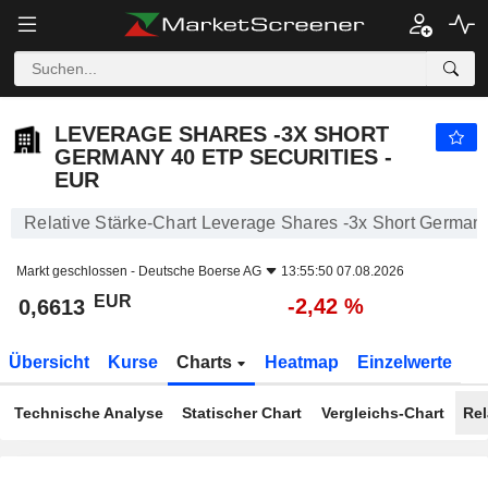
LEVERAGE SHARES -3X SHORT GERMANY 40 ETP SECURITIES - EUR
0,6613
€
-2,42 %
LEVERAGE SHARES -3X SHORT
GERMANY 40 ETP SECURITIES -
EUR
Relative Stärke-Chart Leverage Shares -3x Short German
Markt geschlossen -
Deutsche Boerse AG
13:55:50 07.08.2026
EUR
-2,42 %
0,6613
Übersicht
Kurse
Charts
Heatmap
Einzelwerte
Technische Analyse
Statischer Chart
Vergleichs-Chart
Rel