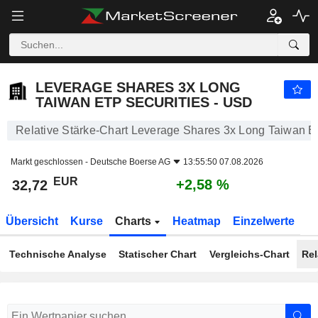
LEVERAGE SHARES 3X LONG TAIWAN ETP SECURITIES - USD
32,72
€
+2,58 %
LEVERAGE SHARES 3X LONG
TAIWAN ETP SECURITIES - USD
Relative Stärke-Chart Leverage Shares 3x Long Taiwan E
Markt geschlossen -
Deutsche Boerse AG
13:55:50 07.08.2026
EUR
+2,58 %
32,72
Übersicht
Kurse
Charts
Heatmap
Einzelwerte
Technische Analyse
Statischer Chart
Vergleichs-Chart
Rel