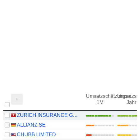
Umsatzschätzungen
Umsatzsc
1M
Jahr
ZURICH INSURANCE GROUP LTD
ALLIANZ SE
CHUBB LIMITED