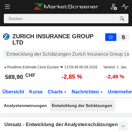
ZURICH INSURANCE GROUP LTD
589,90
CHF
-2,85 %
ZURICH INSURANCE GROUP
LTD
Entwicklung der Schätzungen Zurich Insurance Group Ltd
Realtime-Estimate
Cboe Europe
13:59:48 06.08.2026
Veränd. 1. Jan.
CHF
-2,85 %
589,90
-2,49 %
Übersicht
Kurse
Charts
Nachrichten
Unterneh
Analystenmeinungen
Entwicklung der Schätzungen
Umsatz - Entwicklung der Analystenschätzungen