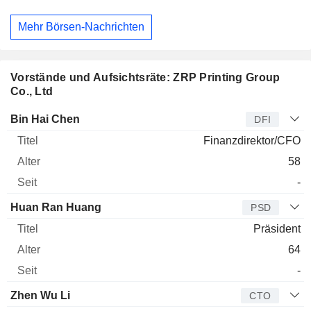
Mehr Börsen-Nachrichten
Vorstände und Aufsichtsräte: ZRP Printing Group
Co., Ltd
Manager
Titel
Alter
Seit
Bin Hai Chen
DFI
Finanzdirektor/CFO
58
-
Huan Ran Huang
PSD
Präsident
64
-
Zhen Wu Li
CTO