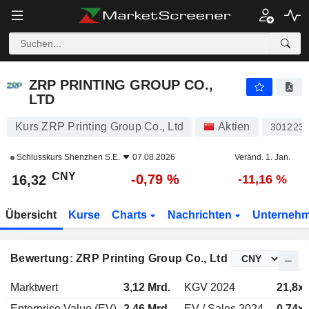
ZRP PRINTING GROUP CO., LTD
16,32
¥
-0,79 %
ZRP PRINTING GROUP CO.,
LTD
Kurs ZRP Printing Group Co., Ltd
Aktien
301223
Schlusskurs
Shenzhen S.E.
07.08.2026
Veränd. 1. Jan.
CNY
-0,79 %
16,32
-11,16 %
Übersicht
Kurse
Charts
Nachrichten
Unterneh
Bewertung: ZRP Printing Group Co., Ltd
Marktwert
3,12 Mrd.
KGV 2024
21,8x
Enterprise Value (EV)
2,46 Mrd.
EV / Sales 2024
0,74x