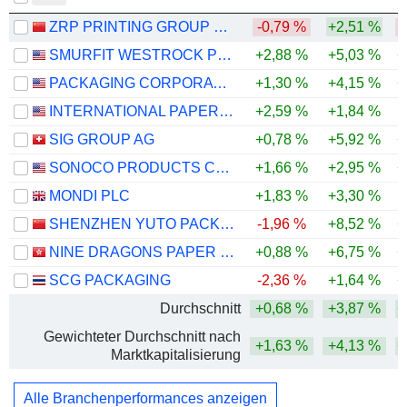
ZRP PRINTING GROUP CO., LTD
-0,79 %
+2,51 %
SMURFIT WESTROCK PLC
+2,88 %
+5,03 %
+
PACKAGING CORPORATION OF AMERICA
+1,30 %
+4,15 %
+
INTERNATIONAL PAPER COMPANY
+2,59 %
+1,84 %
-
SIG GROUP AG
+0,78 %
+5,92 %
+
SONOCO PRODUCTS COMPANY
+1,66 %
+2,95 %
+
MONDI PLC
+1,83 %
+3,30 %
-
SHENZHEN YUTO PACKAGING TECHNOLOGY CO., LTD.
-1,96 %
+8,52 %
+
NINE DRAGONS PAPER (HOLDINGS) LIMITED
+0,88 %
+6,75 %
+
SCG PACKAGING
-2,36 %
+1,64 %
+
Durchschnitt
+0,68 %
+3,87 %
+
Gewichteter Durchschnitt nach
+1,63 %
+4,13 %
+
Marktkapitalisierung
Alle Branchenperformances anzeigen