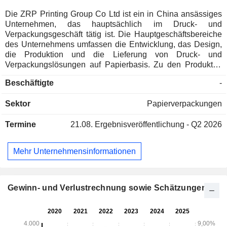
Die ZRP Printing Group Co Ltd ist ein in China ansässiges
Unternehmen, das hauptsächlich im Druck- und
Verpackungsgeschäft tätig ist. Die Hauptgeschäftsbereiche
des Unternehmens umfassen die Entwicklung, das Design,
die Produktion und die Lieferung von Druck- und
Verpackungslösungen auf Papierbasis. Zu den Produkten
des Unternehmens zählen vor allem Faltschachteln,
Beschäftigte
-
Geschenkboxen, Werbemittel, E-Commerce-Verpackungen,
intelligente Verpackungen und weitere Artikel. Die Produkte
Sektor
Papierverpackungen
des Unternehmens finden Anwendung in den Bereichen
Kosmetik, Mundpflege, Körper- und Haushaltspflege,
Termine
21.08.
Ergebnisveröffentlichung - Q2 2026
Lebensmittel, Gesundheitsprodukte, Medizin,
Unterhaltungselektronik, Tabak und Alkohol sowie in
weiteren Bereichen. Das Unternehmen ist hauptsächlich auf
Mehr Unternehmensinformationen
dem heimischen Markt tätig.
Gewinn- und Verlustrechnung sowie Schätzungen