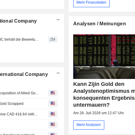
Mehr Finanzdaten
ational Company
Analysen / Meinungen
ZIJIN GOLD INTERNATIONAL COMPANY LIMITED : HSBC behält die Bewertung Kaufen bei
ZM
nternational Company
Kann Zijin Gold den
Analystenoptimismus m
Zijin Gold International Company Limited cancelled the acquisition of Allied Gold Corporation from BlackRock, Inc., Helikon Investments Limited and others.
konsequenten Ergebni
 Gold Scrapped
untermauern?
Am 28. Juli 2026 um 12:47 Uhr
Allied Gold Corporation announced that it expects to receive CAD 416.64 million in funding from Zijin Gold International Company Limited
Mehr Analysen