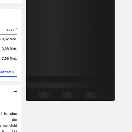
2027 *
10,82 Mrd.
3,88 Mrd.
-7,95 Mrd.
anzdaten
d ist eine
aft, die
s von Gold
 ist. Das