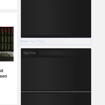
Mehr Top / Flop
Top / Flop
it
ssen