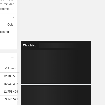
em mit der
fbereitung
old und
-
ehmen ist
oldbarren,
Gold
nd anderen
g - Q2 2026
Watchlist
Volumen
12.186.561
16.932.332
12.753.469
3.145.525