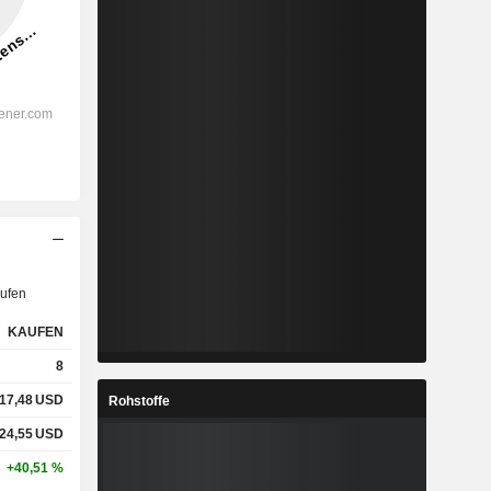
ufen
KAUFEN
8
17,48
USD
Rohstoffe
24,55
USD
+40,51 %