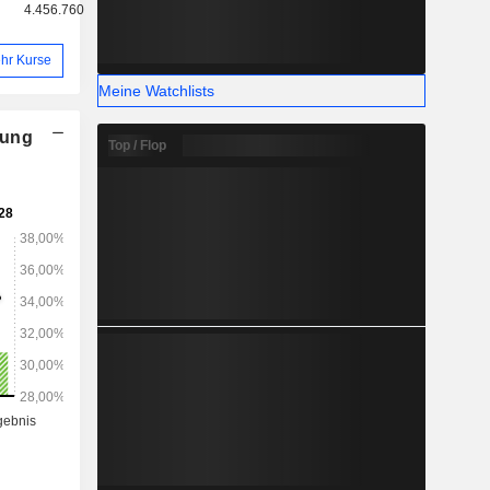
4.456.760
hr Kurse
Meine Watchlists
nung
Top / Flop