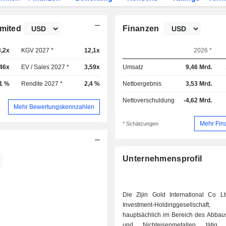
imited
Finanzen
3,2x
KGV 2027 *
12,1x
2026 *
,46x
EV / Sales 2027 *
3,59x
Umsatz
9,46 Mrd.
11 %
Rendite 2027 *
2,4 %
Nettoergebnis
3,53 Mrd.
Nettoverschuldung
-4,62 Mrd.
Mehr Bewertungskennzahlen
Mehr Fin
* Schätzungen
Unternehmensprofil
Die Zijin Gold International Co Lt
Investment-Holdinggesellsch
hauptsächlich im Bereich des Abbau
und Nichteisenmetallen tätig