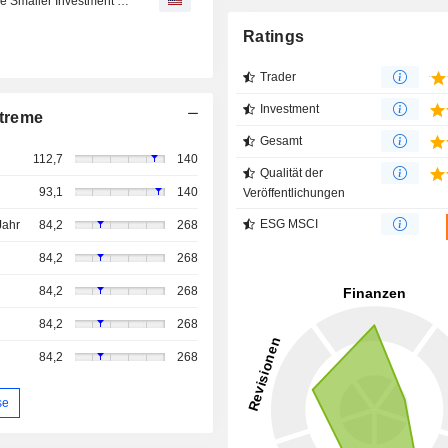
Zijin Gold Drops Planned Takeover of Allied Gold, to Make Smaller Investment Instead
Ratings
Trader
Investment
treme
Gesamt
112,7
140
Qualität der
93,1
140
Veröffentlichungen
ESG MSCI
Jahr
84,2
268
84,2
268
84,2
268
84,2
268
84,2
268
se