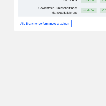
Durchschnitt
+3,93 %
+14
Gewichteter Durchschnitt nach
+4,44 %
+15
Marktkapitalisierung
Alle Branchenperformances anzeigen