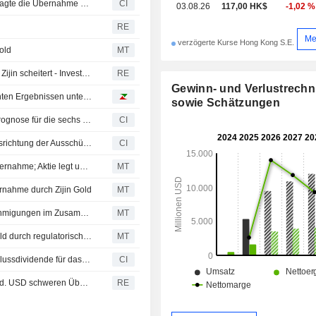
Zijin Gold International Company Limited (SEHK:2259) sagte die Übernahme der Allied Gold Corporation (TSX:AAUC) von BlackRock, Inc. (NYSE:BLK), Helikon Investments Limited und weiteren Investoren ab.
CI
03.08.26
117,00 HK$
-1,02 %
RE
Me
verzögerte Kurse Hong Kong S.E.
old
MT
Allied Gold: Geplanter Verkauf für 4 Mrd. USD an Chinas Zijin scheitert - Investment über 295 Mio. USD
RE
Gewinn- und Verlustrech
Kann Zijin Gold den Analystenoptimismus mit konsequenten Ergebnissen untermauern?
sowie Schätzungen
Zijin Gold International Company Limited gibt Ergebnisprognose für die sechs Monate bis zum 30. Juni 2026 ab
CI
Zijin Gold International Company Limited kündigt Neuausrichtung der Ausschüsse mit Wirkung zum 8. Juni 2026 an
CI
Zijin Gold International verlängert Frist für Allied Gold-Übernahme; Aktie legt um 3% zu
MT
rnahme durch Zijin Gold
MT
Allied Gold meldet vorzeitigen Erhalt behördlicher Genehmigungen im Zusammenhang mit der geplanten Vereinbarung mit Zijin Gold International
MT
Zijin Golds 4-Milliarden-Dollar-Übernahme von Allied Gold durch regulatorische Verzögerungen blockiert
MT
Zijin Gold International Company Limited genehmigt Schlussdividende für das am 31. Dezember 2025 endende Geschäftsjahr
CI
Bericht: Chinas Zijin drohen Verzögerungen bei der 4 Mrd. USD schweren Übernahme von Allied Gold - FT
RE