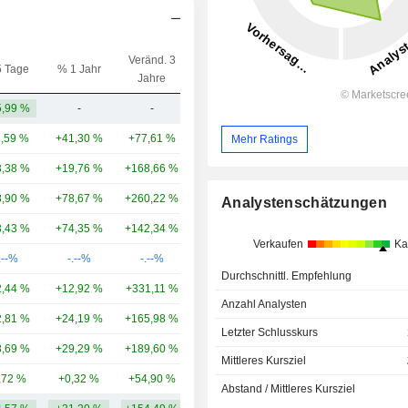
Veränd. 3
5 Tage
% 1 Jahr
Kap.($)
Jahre
,99 %
-
-
46,77 Mrd.
1,59 %
+41,30 %
+77,61 %
46,2 Mrd.
Mehr Ratings
,38 %
+19,76 %
+168,66 %
36,69 Mrd.
,90 %
+78,67 %
+260,22 %
19,23 Mrd.
Analystenschätzungen
,43 %
+74,35 %
+142,34 %
18,75 Mrd.
Verkaufen
Ka
.--%
-.--%
-.--%
14,12 Mrd.
Durchschnittl. Empfehlung
,44 %
+12,92 %
+331,11 %
12,32 Mrd.
Anzahl Analysten
,81 %
+24,19 %
+165,98 %
6,71 Mrd.
Letzter Schlusskurs
,69 %
+29,29 %
+189,60 %
4,82 Mrd.
Mittleres Kursziel
,72 %
+0,32 %
+54,90 %
4,24 Mrd.
Abstand / Mittleres Kursziel