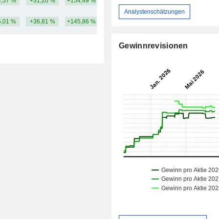
,57 %
+31,20 %
+154,49 %
20,99 Mrd.
Analystenschätzungen
,01 %
+36,81 %
+145,86 %
Gewinnrevisionen