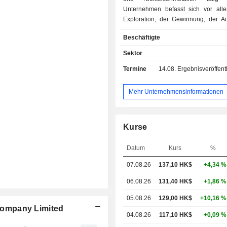
Unternehmen befasst sich vor all
Exploration, der Gewinnung, der Au
und dem Vertrieb von G
Beschäftigte
Nichteisenmetallen. Das Untern
hauptsächlich im Vertrieb von G
Sektor
Goldlegierungen, Goldkonzentrat u
Termine
14.08.
Ergebnisveröffentlichun
Produkten tätig.
Mehr Unternehmensinformationen
Kurse
Datum
Kurs
%
07.08.26
137,10 HK$
+4,34 %
06.08.26
131,40 HK$
+1,86 %
05.08.26
129,00 HK$
+10,16 %
 Company Limited
04.08.26
117,10 HK$
+0,09 %