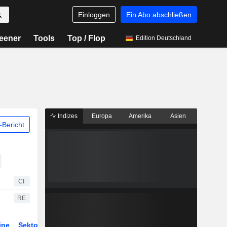
Einloggen
Ein Abo abschließen
eener
Tools
Top / Flop
Edition Deutschland
Indizes
Europa
Amerika
Asien
Bericht
CI
RE
ine
Sektor
Derivate