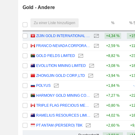
Gold - Andere
Zu einer Liste hinzufügen
%
% 
ZIJIN GOLD INTERNATIONAL COMPANY LIMITED
+4,34 %
+15
FRANCO-NEVADA CORPORATION
+2,59 %
+1
GOLD FIELDS LIMITED
+8,82 %
+23
EVOLUTION MINING LIMITED
+3,08 %
+18
ZHONGJIN GOLD CORP.,LTD
+3,94 %
+13
POLYUS
+1,84 %
-
HARMONY GOLD MINING COMPANY LIMITED
+7,27 %
+22
TRIPLE FLAG PRECIOUS METALS CORP.
+0,80 %
+12
RAMELIUS RESOURCES LIMITED
+4,02 %
+18
PT ANTAM (PERSERO) TBK
+2,60 %
+9