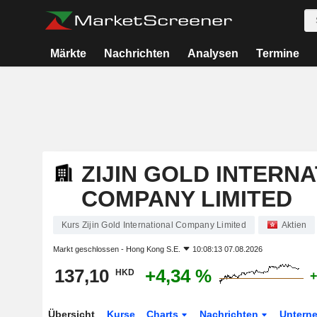
Märkte
Nachrichten
Analysen
Termine
ZIJIN GOLD INTERN
COMPANY LIMITED
Kurs Zijin Gold International Company Limited
Aktien
Markt geschlossen -
Hong Kong S.E.
10:08:13 07.08.2026
137,10
+4,34 %
HKD
+
Übersicht
Kurse
Charts
Nachrichten
Untern