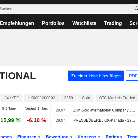
Empfehlungen
Portfolios
Watchlists
Trading
Scr
ATIONAL
Zu einer Liste hinzufügen
PDF-
A41KPF
HK0001200002
2259
Gold
OTC Markets Traded
% 5 Tage
Veränd. 1. Jan.
29.07.
Zijin Gold International Company Limited (SEHK:2259) sagte die Übernahme der Allied Gold Corporation (TSX:AAUC) von BlackRock, Inc. (NYSE:BLK), Helikon Investments Limited und weiteren Investoren ab.
15,99 %
-6,10 %
29.07.
PRESSEÜBERBLICK-Kanada - 29. Juli
ehmen
Finanzen
Bewertung
Konsens
Ratings
Term