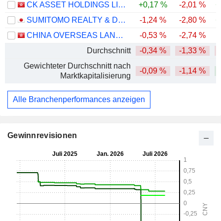
CK ASSET HOLDINGS LIMITED
+0,17 %
-2,01 %
+
SUMITOMO REALTY & DEVELOPMENT CO., LTD.
-1,24 %
-2,80 %
+
CHINA OVERSEAS LAND & INVESTMENT LIMITED
-0,53 %
-2,74 %
Durchschnitt
-0,34 %
-1,33 %
Gewichteter Durchschnitt nach
-0,09 %
-1,14 %
Marktkapitalisierung
Alle Branchenperformances anzeigen
Gewinnrevisionen