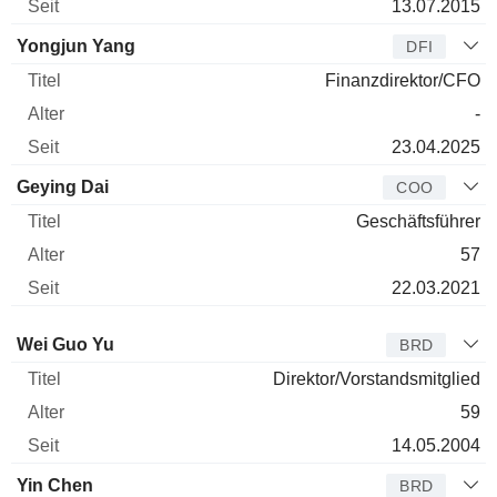
13.07.2015
Yongjun Yang
DFI
Finanzdirektor/CFO
-
23.04.2025
Geying Dai
COO
Geschäftsführer
57
22.03.2021
Verwaltungsratsmitglied
Titel
Alter
Seit
Wei Guo Yu
BRD
Direktor/Vorstandsmitglied
59
14.05.2004
Yin Chen
BRD