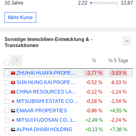
10 Jahre
2,22
12,67
Mehr Kurse
Sonstige Immobilien-Entwicklung & -
Transaktionen
%
% 5 Tage
%
ZHUHAI HUAFA PROPERTIES CO.,LTD
-2,77 %
-3,53 %
-
SUN HUNG KAI PROPERTIES LIMITED
-0,52 %
-6,33 %
+
CHINA RESOURCES LAND LIMITED
-0,12 %
-1,14 %
+
MITSUBISHI ESTATE CO., LTD.
-0,18 %
-1,54 %
+
EMAAR PROPERTIES
-0,86 %
+4,55 %
-
MITSUI FUDOSAN CO., LTD.
+2,49 %
-2,24 %
ALPHA DHABI HOLDING
+0,13 %
+7,38 %
-