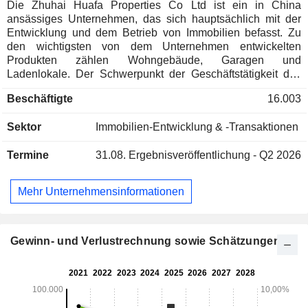
Die Zhuhai Huafa Properties Co Ltd ist ein in China
ansässiges Unternehmen, das sich hauptsächlich mit der
Entwicklung und dem Betrieb von Immobilien befasst. Zu
den wichtigsten von dem Unternehmen entwickelten
Produkten zählen Wohngebäude, Garagen und
Ladenlokale. Der Schwerpunkt der Geschäftstätigkeit des
Unternehmens liegt auf zentralen städtischen
Beschäftigte
16.003
Ballungsräumen wie der Greater Bay Area Guangdong-
Hongkong-Macau, der Region des Jangtse-Deltas, dem
Sektor
Immobilien-Entwicklung & -Transaktionen
koordinierten Entwicklungsgebiet Peking-Tianjin-Hebei und
dem Wirtschaftsgürtel am Jangtse.
Termine
31.08.
Ergebnisveröffentlichung - Q2 2026
Mehr Unternehmensinformationen
Gewinn- und Verlustrechnung sowie Schätzungen