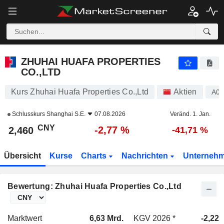
ZHUHAI HUAFA PROPERTIES CO.,LTD
2,460
¥
-2,77 %
ZHUHAI HUAFA PROPERTIES
CO.,LTD
Kurs Zhuhai Huafa Properties Co.,Ltd
Aktien
A0
Schlusskurs
Shanghai S.E.
07.08.2026
Veränd. 1. Jan.
CNY
-2,77 %
2,460
-41,71 %
Übersicht
Kurse
Charts
Nachrichten
Unterneh
Bewertung: Zhuhai Huafa Properties Co.,Ltd
Marktwert
6,63 Mrd.
KGV 2026 *
-2,22x