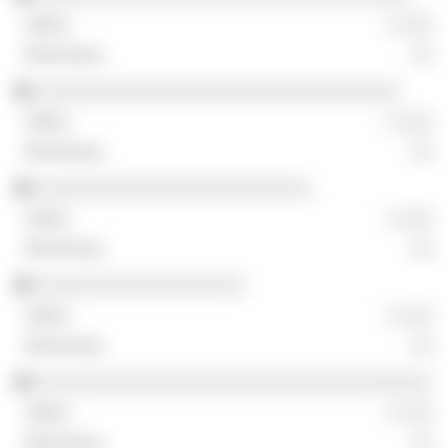
░ ░░░
░░
░░░░░░░░░░░░░░░░░░░░░░░░░░░░░░░░░
░ ░░░
░░
░░░░░░░░░░░░░░░░░░░░░░░░░
░ ░░░
░░
░░░░░░░░░░░░░░░░░░░
░ ░░░
░░
░░░░░░░░░░░░░░░░░░░░░░░░░░░░░░░░░░░░
░ ░░░
░░