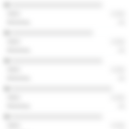
░░░░░░░░░░░░░░░░░░░░░░░░░░░░░
░ ░░░
░░
░░░░░░░░░░░░░░░░░░░░░░░░░░
░ ░░░
░░
░░░░░░░░░░░░░░░░░░░░░░░░░░░░░
░ ░░░
░░
░░░░░░░░░░░░░░░░░░░░░░░░░░░░░░░░
░ ░░░
░░
░░░░░░░░░░░░░░░░░░░░░░░░░░░░░
░ ░░░