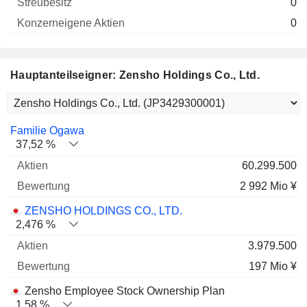
0
0
Hauptanteilseigner: Zensho Holdings Co., Ltd.
Name
Aktien
%
Bewertung
Familie Ogawa
37,52 %
60.299.500
2 992 Mio ¥
ZENSHO HOLDINGS CO., LTD.
2,476 %
3.979.500
197 Mio ¥
Zensho Employee Stock Ownership Plan
1,58 %