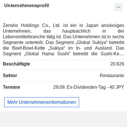
Unternehmensprofil
Zensho Holdings Co., Ltd. ist ein in Japan ansässiges
Unternehmen, das hauptsächlich in der
Lebensmittelbranche tätig ist. Das Unternehmen ist in sechs
Segmente unterteilt. Das Segment „Global Sukiya“ betreibt
die Beef-Bowl-Kette „Sukiya“ im In- und Ausland. Das
Segment „Global Hama Sushi“ betreibt die Sushi-Kette
„Hama Sushi“ im In- und Ausland. Das Segment „Global
Beschäftigte
20.626
Fast Food“ betreibt verschiedene Fast-Food-Geschäfte,
darunter Sushi zum Mitnehmen, im In- und Ausland. Das
Sektor
Restaurants
Segment „Restaurant“ betreibt das Restaurantgeschäft im In-
und Ausland. Das Segment „Retail“ betreibt Supermärkte
Termine
29.09.
Ex-Dividenden-Tag - 40 JPY
usw. Das Segment „Headquarters and Support“ erbringt
Unterstützungsleistungen für die einzelnen
Geschäftsbereiche. Die sonstigen Geschäftsbereiche
Mehr Unternehmensinformationen
umfassen hauptsächlich den externen Vertrieb, die
Fertigung und den Großhandel sowie Pflege-, Viehzucht-
und Fischereibetriebe.