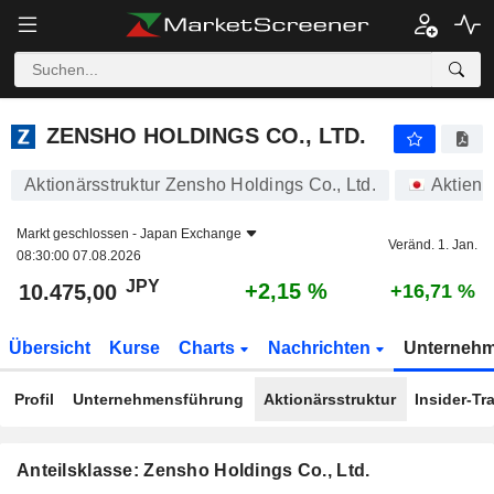
ZENSHO HOLDINGS CO., LTD.
10.475,00
¥
+2,15 %
ZENSHO HOLDINGS CO., LTD.
Aktionärsstruktur Zensho Holdings Co., Ltd.
Aktien
Markt geschlossen -
Japan Exchange
Veränd. 1. Jan.
08:30:00 07.08.2026
JPY
+2,15 %
10.475,00
+16,71 %
Übersicht
Kurse
Charts
Nachrichten
Unterneh
Profil
Unternehmensführung
Aktionärsstruktur
Insider-Tr
Anteilsklasse: Zensho Holdings Co., Ltd.