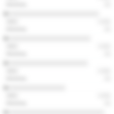
░░
░░░░░░░░░░░░░░░░░░░░░░░░░░░░░░░░
░ ░░░
░░
░░░░░░░░░░░░░░░░░░░░░░░░░░░░░
░ ░░░
░░
░░░░░░░░░░░░░░░░░░░░░░░░░░░░
░ ░░░
░░
░░░░░░░░░░░░░░░░░░░░
░ ░░░
░░
░░░░░░░░░░░░░░░░░░░░░░░░░░░░░░░░░░