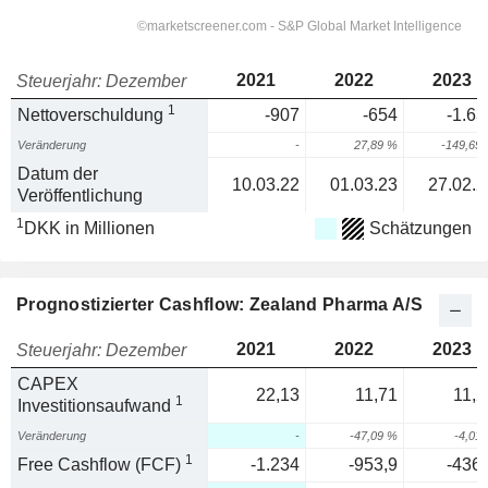
2021
2022
2023
Steuerjahr: Dezember
1
Nettoverschuldung
-907
-654
-1.63
Veränderung
-
27,89 %
-149,69
Datum der
10.03.22
01.03.23
27.02.2
Veröffentlichung
1
DKK in Millionen
Schätzungen
Prognostizierter Cashflow: Zealand Pharma A/S
2021
2022
2023
Steuerjahr: Dezember
CAPEX
22,13
11,71
11,2
1
Investitionsaufwand
Veränderung
-
-47,09 %
-4,01
1
Free Cashflow (FCF)
-1.234
-953,9
-436,