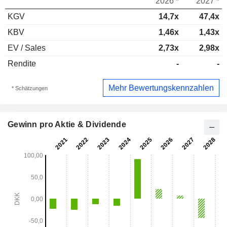
2026 *
2027 *
KGV
14,7x
47,4x
KBV
1,46x
1,43x
EV / Sales
2,73x
2,98x
Rendite
-
-
Mehr Bewertungskennzahlen
* Schätzungen
Gewinn pro Aktie & Dividende