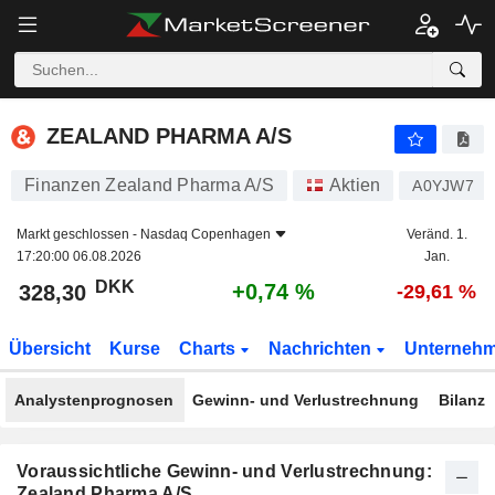
ZEALAND PHARMA A/S
328,30
kr
+0,74 %
ZEALAND PHARMA A/S
Finanzen Zealand Pharma A/S
Aktien
A0YJW7
Markt geschlossen -
Nasdaq Copenhagen
Veränd. 1.
17:20:00 06.08.2026
Jan.
DKK
+0,74 %
328,30
-29,61 %
Übersicht
Kurse
Charts
Nachrichten
Unterneh
Analystenprognosen
Gewinn- und Verlustrechnung
Bilanz
Voraussichtliche Gewinn- und Verlustrechnung:
Zealand Pharma A/S