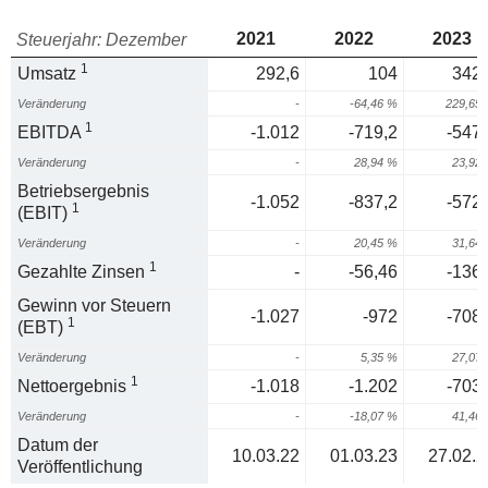
2021
2022
2023
Steuerjahr: Dezember
1
Umsatz
292,6
104
342,
Veränderung
-
-64,46 %
229,65
1
EBITDA
-1.012
-719,2
-547,
Veränderung
-
28,94 %
23,92
Betriebsergebnis
-1.052
-837,2
-572,
1
(EBIT)
Veränderung
-
20,45 %
31,64
1
Gezahlte Zinsen
-
-56,46
-136,
Gewinn vor Steuern
-1.027
-972
-708,
1
(EBT)
Veränderung
-
5,35 %
27,07
1
Nettoergebnis
-1.018
-1.202
-703,
Veränderung
-
-18,07 %
41,46
Datum der
10.03.22
01.03.23
27.02.2
Veröffentlichung