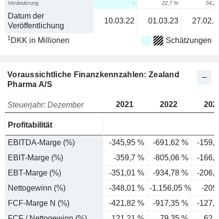
Veränderung
-
22,7 %
54,2
Datum der
10.03.22
01.03.23
27.02.2
Veröffentlichung
1
DKK in Millionen
Schätzungen
Voraussichtliche Finanzkennzahlen: Zealand
Pharma A/S
2021
2022
202
Steuerjahr: Dezember
Profitabilität
EBITDA-Marge (%)
-345,95 %
-691,62 %
-159,
EBIT-Marge (%)
-359,7 %
-805,06 %
-166,
EBT-Marge (%)
-351,01 %
-934,78 %
-206,
Nettogewinn (%)
-348,01 %
-1.156,05 %
-205
FCF-Marge N (%)
-421,82 %
-917,35 %
-127,
FCF / Nettogewinn (%)
121,21 %
79,35 %
62,