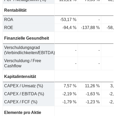
Rentabilität
ROA
-53,17 %
-
ROE
-94,4 %
-137,88 %
-58,
Finanzielle Gesundheit
Verschuldungsgrad
-
-
(Verbindlichkeiten/EBITDA)
Verschuldung / Free
-
-
Cashflow
Kapitalintensität
CAPEX / Umsatz (%)
7,57 %
11,26 %
3,
CAPEX / EBITDA (%)
-2,19 %
-1,63 %
-2,
CAPEX / FCF (%)
-1,79 %
-1,23 %
-2,
Elemente pro Aktie