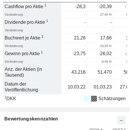
1
Cashflow pro Aktie
-28,3
-20,39
-7
Veränderung
-
27,94 %
63
1
Dividende pro Aktie
-
-
Veränderung
-
-
1
Buchwert je Aktie
21,26
17,66
2
Veränderung
-
-16,93 %
54
1
Gewinn pro Aktie
-23,75
-26,02
-1
Veränderung
-
-9,56 %
52
Anz. der Aktien (in
43.216
51.470
58
Tausend)
Datum der
10.03.22
01.03.23
27.0
Veröffentlichung
1
DKK
Schätzungen
Bewertungskennzahlen