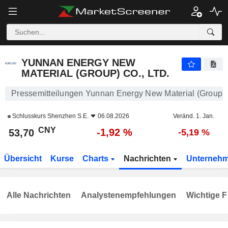
YUNNAN ENERGY NEW MATERIAL (GROUP) CO., LTD.
53,70
¥
-1,92 %
YUNNAN ENERGY NEW
MATERIAL (GROUP) CO., LTD.
Pressemitteilungen Yunnan Energy New Material (Group) C
Schlusskurs
Shenzhen S.E.
06.08.2026
Veränd. 1. Jan.
CNY
-1,92 %
53,70
-5,19 %
Übersicht
Kurse
Charts
Nachrichten
Unterneh
Alle Nachrichten
Analystenempfehlungen
Wichtige F