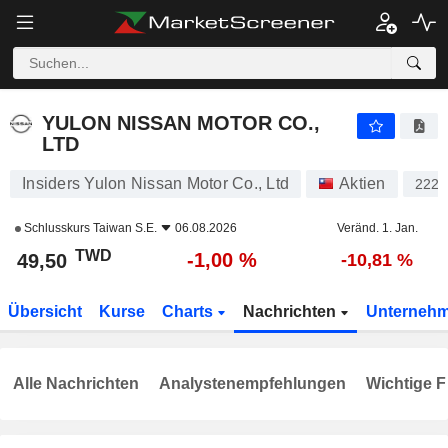
YULON NISSAN MOTOR CO., LTD
49,50
NT$
-1,00 %
YULON NISSAN MOTOR CO.,
LTD
Insiders Yulon Nissan Motor Co., Ltd
Aktien
2227
Schlusskurs
Taiwan S.E.
06.08.2026
Veränd. 1. Jan.
TWD
-1,00 %
49,50
-10,81 %
Übersicht
Kurse
Charts
Nachrichten
Unterneh
Alle Nachrichten
Analystenempfehlungen
Wichtige F