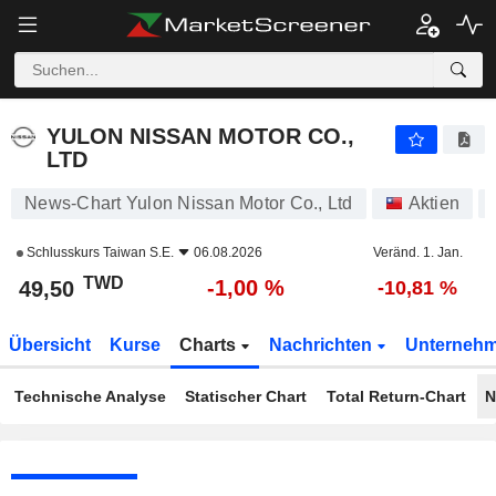
YULON NISSAN MOTOR CO., LTD
49,50
NT$
-1,00 %
YULON NISSAN MOTOR CO.,
LTD
News-Chart Yulon Nissan Motor Co., Ltd
Aktien
Schlusskurs
Taiwan S.E.
06.08.2026
Veränd. 1. Jan.
TWD
-1,00 %
49,50
-10,81 %
Übersicht
Kurse
Charts
Nachrichten
Unterneh
Technische Analyse
Statischer Chart
Total Return-Chart
N