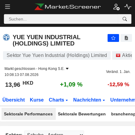
YUE YUEN INDUSTRIAL (HOLDINGS) LIMITED
13,96
$
+1,09 %
YUE YUEN INDUSTRIAL
(HOLDINGS) LIMITED
Sektor Yue Yuen Industrial (Holdings) Limited
Aktie
Markt geschlossen -
Hong Kong S.E.
Veränd. 1. Jan.
10:08:13 07.08.2026
HKD
+1,09 %
13,96
-12,59 %
Übersicht
Kurse
Charts
Nachrichten
Unterneh
Sektorale Performances
Sektorale Bewertungen
branchensp