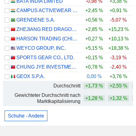
BATA INDIA LIMITED
-0,98 %
+3,38 %
CAMPUS ACTIVEWEAR LIMITED
+2,45 %
+0,91 %
GRENDENE S.A.
+0,56 %
-5,07 %
ZHEJIANG RED DRAGONFLY FOOTWEAR CO., LTD.
+2,85 %
+15,23 %
HARSON TRADING (CHINA) CO.,LTD.
+0,27 %
+10,13 %
WEYCO GROUP, INC.
+5,15 %
+18,38 %
+
SPORTS GEAR CO., LTD.
+0,15 %
-3,19 %
CHUNG JYE INVESTMENT HOLDING CO., LTD.
+0,78 %
-2,40 %
GEOX S.P.A.
0,00 %
+3,76 %
Durchschnitt
+1,73 %
+2,55 %
Gewichteter Durchschnitt nach
+1,28 %
+1,32 %
Marktkapitalisierung
Schuhe - Andere