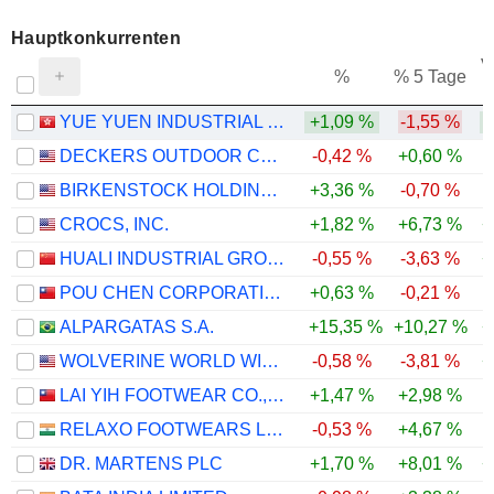
Hauptkonkurrenten
V
%
% 5 Tage
YUE YUEN INDUSTRIAL (HOLDINGS) LIMITED
+1,09 %
-1,55 %
DECKERS OUTDOOR CORPORATION
-0,42 %
+0,60 %
BIRKENSTOCK HOLDING PLC
+3,36 %
-0,70 %
-
CROCS, INC.
+1,82 %
+6,73 %
+
HUALI INDUSTRIAL GROUP COMPANY LIMITED
-0,55 %
-3,63 %
+
POU CHEN CORPORATION
+0,63 %
-0,21 %
ALPARGATAS S.A.
+15,35 %
+10,27 %
+
WOLVERINE WORLD WIDE, INC.
-0,58 %
-3,81 %
+
LAI YIH FOOTWEAR CO., LTD.
+1,47 %
+2,98 %
-
RELAXO FOOTWEARS LIMITED
-0,53 %
+4,67 %
DR. MARTENS PLC
+1,70 %
+8,01 %
+