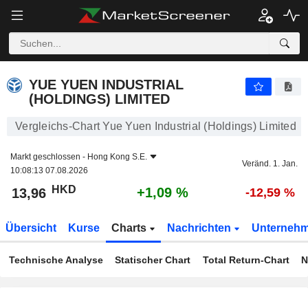
YUE YUEN INDUSTRIAL (HOLDINGS) LIMITED
13,96
$
+1,09 %
YUE YUEN INDUSTRIAL
(HOLDINGS) LIMITED
Vergleichs-Chart Yue Yuen Industrial (Holdings) Limited
Markt geschlossen -
Hong Kong S.E.
Veränd. 1. Jan.
10:08:13 07.08.2026
HKD
+1,09 %
13,96
-12,59 %
Übersicht
Kurse
Charts
Nachrichten
Unterneh
Technische Analyse
Statischer Chart
Total Return-Chart
N