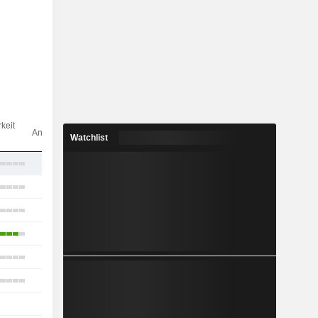
Anz.
keit
Analysten
Watchlist
12
13
17
18
10
4
5