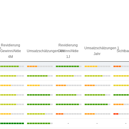
Revidierung
Revidierung
n
Umsatzschätzungen 1
Gewinn/Aktie
Umsatzschätzungen 4M
Gewinn/Aktie
Sichtbar
Jahr
4M
1J
-
-
-