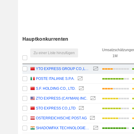
Hauptkonkurrenten
Umsatzschätzunge
Zu einer Liste hinzufügen
1M
YTO EXPRESS GROUP CO.,LTD.
POSTE ITALIANE S.P.A.
S.F. HOLDING CO., LTD.
ZTO EXPRESS (CAYMAN) INC.
STO EXPRESS CO.,LTD
OSTERREICHISCHE POST AG
SHADOWFAX TECHNOLOGIES LIMITED