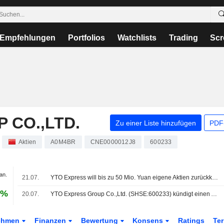
Empfehlungen
Portfolios
Watchlists
Trading
Scr
 CO.,LTD.
Zu einer Liste hinzufügen
PDF-
Aktien
A0M4BR
CNE0000012J8
600233
an.
21.07.
YTO Express will bis zu 50 Mio. Yuan eigene Aktien zurückkaufen; Aktie 2% fester
 %
20.07.
YTO Express Group Co.,Ltd. (SHSE:600233) kündigt einen Aktienrückkauf im Wert von 50 Mio. CNY an.
ehmen
Finanzen
Bewertung
Konsens
Ratings
Te