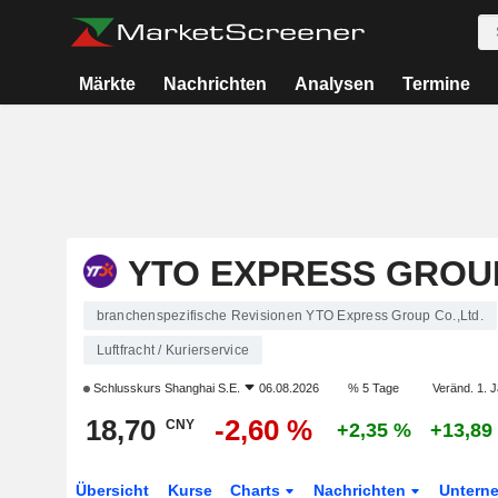
Märkte
Nachrichten
Analysen
Termine
YTO EXPRESS GROUP
branchenspezifische Revisionen YTO Express Group Co.,Ltd.
Luftfracht / Kurierservice
Schlusskurs
Shanghai S.E.
06.08.2026
% 5 Tage
Veränd. 1. J
18,70
-2,60 %
CNY
+2,35 %
+13,89
Übersicht
Kurse
Charts
Nachrichten
Untern