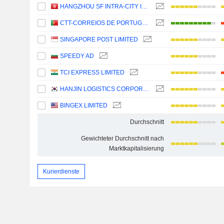
HANGZHOU SF INTRA-CITY INDUSTRIAL CO., LTD.
CTT-CORREIOS DE PORTUGAL, S.A.
SINGAPORE POST LIMITED
SPEEDY AD
TCI EXPRESS LIMITED
HANJIN LOGISTICS CORPORATION
BINGEX LIMITED
Durchschnitt
Gewichteter Durchschnitt nach
Marktkapitalisierung
Kurierdienste