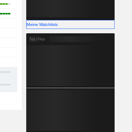
9
5
1
Meine Watchlists
1
Top / Flop
-
1
-
8
14