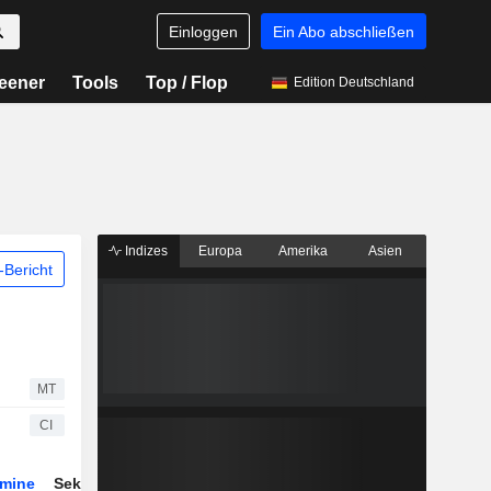
Einloggen
Ein Abo abschließen
eener
Tools
Top / Flop
Edition Deutschland
Indizes
Europa
Amerika
Asien
Bericht
MT
CI
rmine
Sektor
ETFs