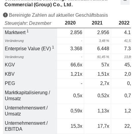
Commercial (Group) Co., Ltd.
Bereinigte Zahlen auf aktueller Geschäftsbasis
2020
2021
2022
Steuerjahr: Dezember
1
Marktwert
2.856
2.956
4.18
Veränderung
-
3,48 %
41,53
1
Enterprise Value (EV)
3.368
6.448
7.34
Veränderung
-
91,45 %
13,89
KGV
66,6x
57x
45,2
KBV
1,21x
1,51x
2,05
PEG
-
2,7x
0,6
Marktkapitalisierung /
0,5x
0,52x
0,71
Umsatz
Unternehmenswert /
0,59x
1,13x
1,25
Umsatz
Unternehmenswert /
15,3x
17,7x
22,3
EBITDA