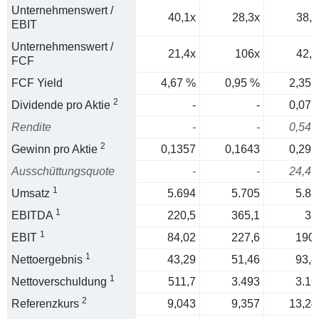
Unternehmenswert /
40,1x
28,3x
38,6
EBIT
Unternehmenswert /
21,4x
106x
42,6
FCF
FCF Yield
4,67 %
0,95 %
2,35 
2
Dividende pro Aktie
-
-
0,071
Rendite
-
-
0,54 
2
Gewinn pro Aktie
0,1357
0,1643
0,292
Ausschüttungsquote
-
-
24,4 
1
Umsatz
5.694
5.705
5.88
1
EBITDA
220,5
365,1
33
1
EBIT
84,02
227,6
190,
1
Nettoergebnis
43,29
51,46
93,4
1
Nettoverschuldung
511,7
3.493
3.16
2
Referenzkurs
9,043
9,357
13,24