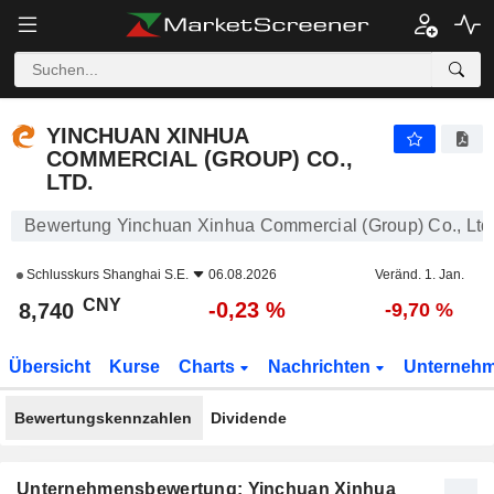
YINCHUAN XINHUA COMMERCIAL (GROUP) CO., LTD.
8,740
¥
-0,23 %
YINCHUAN XINHUA
COMMERCIAL (GROUP) CO.,
LTD.
Bewertung Yinchuan Xinhua Commercial (Group) Co., Ltd
Schlusskurs
Shanghai S.E.
06.08.2026
Veränd. 1. Jan.
CNY
-0,23 %
8,740
-9,70 %
Übersicht
Kurse
Charts
Nachrichten
Unterneh
Bewertungskennzahlen
Dividende
Unternehmensbewertung: Yinchuan Xinhua