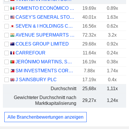
FOMENTO ECONÓMICO MEXICANO, S.A.B. DE C.V.
19.69x
0.89x
CASEY'S GENERAL STORES, INC.
40.01x
1.63x
SEVEN & I HOLDINGS CO., LTD.
16.56x
0.62x
AVENUE SUPERMARTS LIMITED
72.32x
3.2x
COLES GROUP LIMITED
29.68x
0.92x
CARREFOUR
11.64x
0.24x
JERÓNIMO MARTINS, SGPS, S.A.
16.19x
0.38x
SM INVESTMENTS CORPORATION
7.88x
1.74x
J SAINSBURY PLC
17.19x
0.4x
Durchschnitt
25,68x
1,11x
Gewichteter Durchschnitt nach
29,27x
1,24x
Marktkapitalisierung
Alle Branchenbewertungen anzeigen