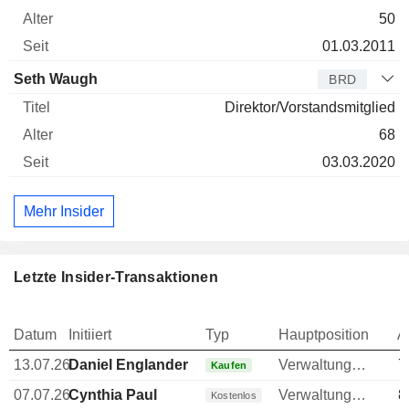
50
01.03.2011
Seth Waugh
BRD
Direktor/Vorstandsmitglied
68
03.03.2020
Mehr Insider
Letzte Insider-Transaktionen
Datum
Initiiert
Typ
Hauptposition
A
13.07.26
Daniel Englander
Verwaltungsratsmitglied
7
Kaufen
07.07.26
Cynthia Paul
Verwaltungsratsmitglied
8
Kostenlos