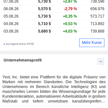
07.08.26
5,730 $
+2,87 %
738.596
06.08.26
5,570 $
-2,79 %
656.976
05.08.26
5,730 $
+0,35 %
573.717
04.08.26
5,710 $
+0,53 %
713.892
03.08.26
5,680 $
+4,03 %
739.868
Mehr Kurse
verzögerte Kurse NYSE
Unternehmensprofil
Yext, Inc. bietet eine Plattform für die digitale Präsenz von
Marken mit mehreren Standorten. Die Technologien des
Unternehmens im Bereich künstliche Intelligenz (KI) und
maschinelles Lernen bilden die Wissensgrundlage für jede
Kundeninteraktion, automatisieren Arbeitsabläufe in großem
Maßstab und liefern umsetzbare kanalübergreifende
Erkenntnisse, die datengestützte Entscheidungen