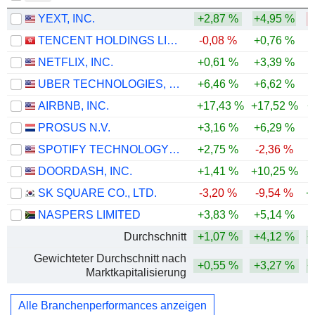
YEXT, INC.
+2,87 %
+4,95 %
-
TENCENT HOLDINGS LIMITED
-0,08 %
+0,76 %
-
NETFLIX, INC.
+0,61 %
+3,39 %
-
UBER TECHNOLOGIES, INC.
+6,46 %
+6,62 %
-
AIRBNB, INC.
+17,43 %
+17,52 %
+
PROSUS N.V.
+3,16 %
+6,29 %
-
SPOTIFY TECHNOLOGY S.A.
+2,75 %
-2,36 %
-
DOORDASH, INC.
+1,41 %
+10,25 %
-
SK SQUARE CO., LTD.
-3,20 %
-9,54 %
+
NASPERS LIMITED
+3,83 %
+5,14 %
-
Durchschnitt
+1,07 %
+4,12 %
+
Gewichteter Durchschnitt nach
+0,55 %
+3,27 %
+
Marktkapitalisierung
Alle Branchenperformances anzeigen