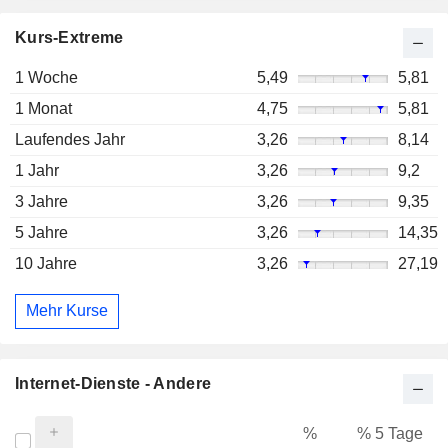
Kurs-Extreme
1 Woche
5,49
5,81
1 Monat
4,75
5,81
Laufendes Jahr
3,26
8,14
1 Jahr
3,26
9,2
3 Jahre
3,26
9,35
5 Jahre
3,26
14,35
10 Jahre
3,26
27,19
Mehr Kurse
Internet-Dienste - Andere
%
% 5 Tage
%