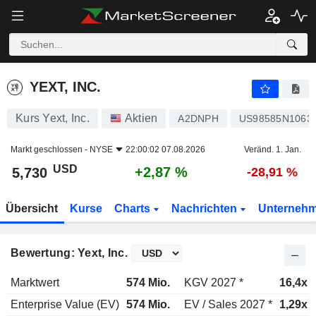
YEXT, INC.
5,730
$
+2,87 %
YEXT, INC.
Kurs Yext, Inc.
Aktien
A2DNPH
US98585N1063
Markt geschlossen -
NYSE
22:00:02 07.08.2026
Veränd. 1. Jan.
USD
+2,87 %
5,730
-28,91 %
Übersicht
Kurse
Charts
Nachrichten
Unterneh
Bewertung: Yext, Inc.
Marktwert
574 Mio.
KGV 2027 *
16,4x
Enterprise Value (EV)
574 Mio.
EV / Sales 2027 *
1,29x