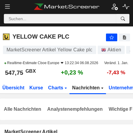
YELLOW CAKE PLC
547,75
p
+0,23 %
YELLOW CAKE PLC
MarketScreener Artikel Yellow Cake plc
Aktien
A
Realtime-Estimate
Cboe Europe
13:22:34 06.08.2026
Veränd. 1. Jan.
GBX
+0,23 %
547,75
-7,43 %
Übersicht
Kurse
Charts
Nachrichten
Unterneh
Alle Nachrichten
Analystenempfehlungen
Wichtige F
MarketScreener Artikel