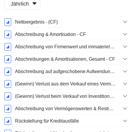
Jährlich
Ende d.
Nettoergebnis - (CF)
Geschäftsjahres:
Dezember
Abschreibung & Amortisation - CF
Abschreibung von Firmenwert und immateriellen Vermögenswerten - (CF) - (Modellspezifisch)
Abschreibungen & Amortisationen, Gesamt - CF
Abschreibung auf aufgeschobene Aufwendungen, Gesamt - (CF)
(Gewinn) Verlust aus dem Verkauf eines Vermögenswerts
(Gewinn) Verlust beim Verkauf von Investitionen - (CF)
Abschreibung von Vermögenswerten & Restrukturierungskosten
Rückstellung für Kreditausfälle