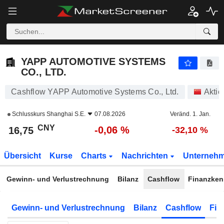
YAPP AUTOMOTIVE SYSTEMS CO., LTD.
16,75
¥
-0,06 %
YAPP AUTOMOTIVE SYSTEMS
CO., LTD.
Cashflow YAPP Automotive Systems Co., Ltd.
Aktie
Schlusskurs
Shanghai S.E.
07.08.2026
Veränd. 1. Jan.
CNY
-0,06 %
16,75
-32,10 %
Übersicht
Kurse
Charts
Nachrichten
Unterneh
Gewinn- und Verlustrechnung
Bilanz
Cashflow
Finanzken
Gewinn- und Verlustrechnung
Bilanz
Cashflow
Fin