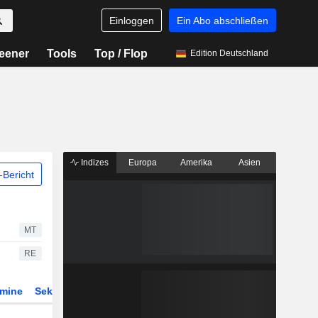
Einloggen
Ein Abo abschließen
eener
Tools
Top / Flop
Edition Deutschland
Indizes
Europa
Amerika
Asien
Bericht
MT
RE
rmine
Sektor
Derivate
ETFs