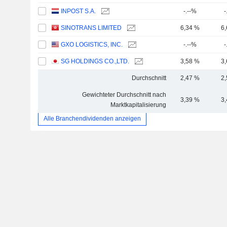
INPOST S.A.
-.--%
-
SINOTRANS LIMITED
6,34 %
6
GXO LOGISTICS, INC.
-.--%
-
SG HOLDINGS CO.,LTD.
3,58 %
3
Durchschnitt
2,47 %
2
Gewichteter Durchschnitt nach
3,39 %
3
Marktkapitalisierung
Alle Branchendividenden anzeigen