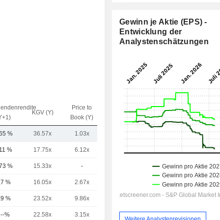
Gewinn je Aktie (EPS) -
Entwicklung der
Analystenschätzungen
dendenrendite
Price to
EV / Sales
KGV (Y)
Y+1)
Book (Y)
(Y)
,65 %
36.57x
1.03x
0.32x
,11 %
17.75x
6.12x
1.22x
,73 %
15.33x
-
0.91x
,7 %
16.05x
2.67x
1x
,9 %
23.52x
9.86x
1.74x
.--%
22.58x
3.15x
0.83x
Weitere Analystenrevisionen