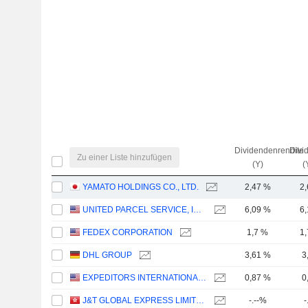
Dividendenrendite
Divi
Zu einer Liste hinzufügen
(Y)
(
YAMATO HOLDINGS CO., LTD.
2,47 %
2
UNITED PARCEL SERVICE, INC.
6,09 %
6
FEDEX CORPORATION
1,7 %
1
DHL GROUP
3,61 %
3
EXPEDITORS INTERNATIONAL OF WASHINGTON INC.
0,87 %
0
J&T GLOBAL EXPRESS LIMITED
-.--%
-