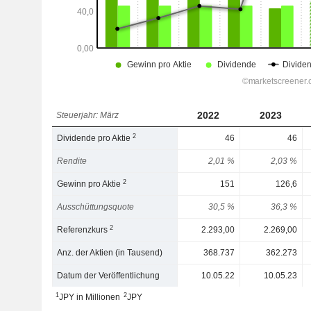
2022
2023
Steuerjahr: März
2
Dividende pro Aktie
46
46
Rendite
2,01 %
2,03 %
2
Gewinn pro Aktie
151
126,6
Ausschüttungsquote
30,5 %
36,3 %
2
Referenzkurs
2.293,00
2.269,00
Anz. der Aktien (in Tausend)
368.737
362.273
Datum der Veröffentlichung
10.05.22
10.05.23
1
2
JPY in Millionen
JPY