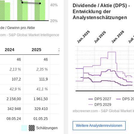
Dividende / Aktie (DPS) -
Entwicklung der
Analystenschätzungen
2024
2025
2026
2027
2028
46
46
46
46,45
49,91
2,13 %
2,35 %
2,64 %
2,47 %
2,65 %
107,2
111,9
43,07
51,41
116,2
42,9 %
41,1 %
107 %
90,4 %
42,9 %
2.158,00
1.961,50
1.744,50
1.880,00
1.880,00
342.948
329.410
316.677
316.677
-
08.05.24
01.05.25
30.04.26
-
-
Weitere Analystenrevisionen
Schätzungen