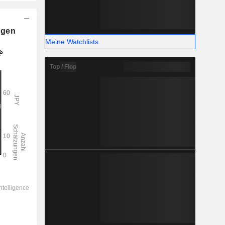
ngen
Meine Watchlists
Top / Flop