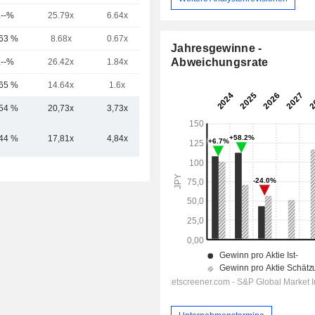
.--%
25.79x
6.64x
2.48x
,63 %
8.68x
0.67x
0.33x
Jahresgewinne -
Abweichungsrate
.--%
26.42x
1.84x
0.55x
,65 %
14.64x
1.6x
0.68x
,54 %
20,73x
3,73x
1,00x
,44 %
17,81x
4,84x
1,10x