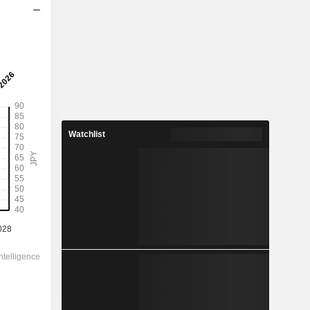
2029
Watchlist
55,89
2,97 %
133,4
41,9 %
1.880,00
-
-