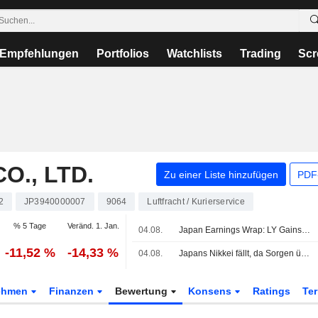
Empfehlungen
Portfolios
Watchlists
Trading
Scr
O., LTD.
Zu einer Liste hinzufügen
PDF-
2
JP3940000007
9064
Luftfracht / Kurierservice
% 5 Tage
Veränd. 1. Jan.
04.08.
Japan Earnings Wrap: LY Gains; Yamato Slides
-11,52 %
-14,33 %
04.08.
Japans Nikkei fällt, da Sorgen über Yen-Interventionen Anleger vorsichtig stimmen
ehmen
Finanzen
Bewertung
Konsens
Ratings
Te