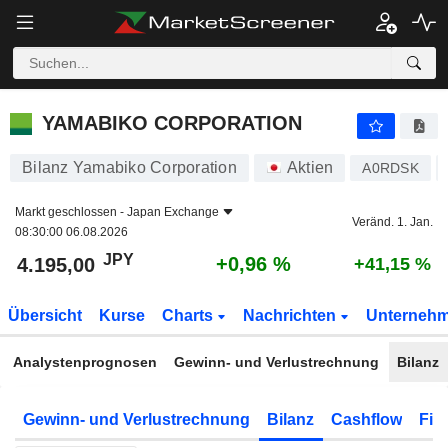
YAMABIKO CORPORATION
4.195,00
¥
+0,96 %
YAMABIKO CORPORATION
Bilanz Yamabiko Corporation
Aktien
A0RDSK
Markt geschlossen -
Japan Exchange
Veränd. 1. Jan.
08:30:00 06.08.2026
JPY
+0,96 %
4.195,00
+41,15 %
Übersicht
Kurse
Charts
Nachrichten
Unterneh
Analystenprognosen
Gewinn- und Verlustrechnung
Bilanz
Gewinn- und Verlustrechnung
Bilanz
Cashflow
Fin