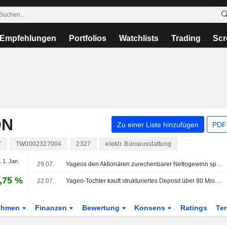
Empfehlungen
Portfolios
Watchlists
Trading
Scr
ON
Zu einer Liste hinzufügen
PDF-
7
TW0002327004
2327
elektr. Büroausstattung
 1. Jan.
29.07.
Yageos den Aktionären zurechenbarer Nettogewinn springt im Q2 um 89%
,75 %
22.07.
Yageo-Tochter kauft strukturiertes Deposit über 80 Mio. Yuan
ehmen
Finanzen
Bewertung
Konsens
Ratings
Te