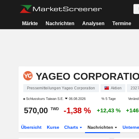
Märkte
Nachrichten
Analysen
Termine
YAGEO CORPORATI
Pressemitteilungen Yageo Corporation
Aktien
232
Schlusskurs
Taiwan S.E.
06.08.2026
% 5 Tage
Veränd.
570,00
-1,38 %
TWD
+12,43 %
+146
Übersicht
Kurse
Charts
Nachrichten
Untern