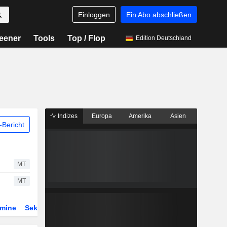
Einloggen
Ein Abo abschließen
eener
Tools
Top / Flop
Edition Deutschland
Indizes
Europa
Amerika
Asien
Bericht
MT
MT
rmine
Sektor
ETFs