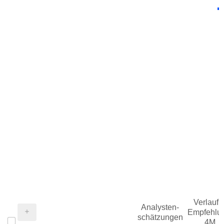
Verlauf d
Analysten-
Empfehlu
schätzungen
4M