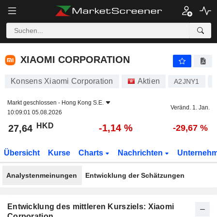
XIAOMI CORPORATION
27,64
$
-1,14 %
XIAOMI CORPORATION
Konsens Xiaomi Corporation
Aktien
A2JNY1
Markt geschlossen -
Hong Kong S.E.
Veränd. 1. Jan.
10:09:01 05.08.2026
HKD
-1,14 %
27,64
-29,67 %
Übersicht
Kurse
Charts
Nachrichten
Unterneh
Analystenmeinungen
Entwicklung der Schätzungen
Entwicklung des mittleren Kursziels: Xiaomi
Corporation