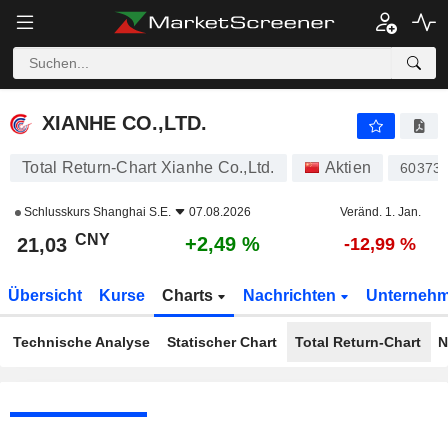
XIANHE CO.,LTD.
21,03
¥
+2,49 %
XIANHE CO.,LTD.
Total Return-Chart Xianhe Co.,Ltd.
Aktien
60373
Schlusskurs
Shanghai S.E.
07.08.2026
Veränd. 1. Jan.
CNY
+2,49 %
21,03
-12,99 %
Übersicht
Kurse
Charts
Nachrichten
Unterneh
Technische Analyse
Statischer Chart
Total Return-Chart
N