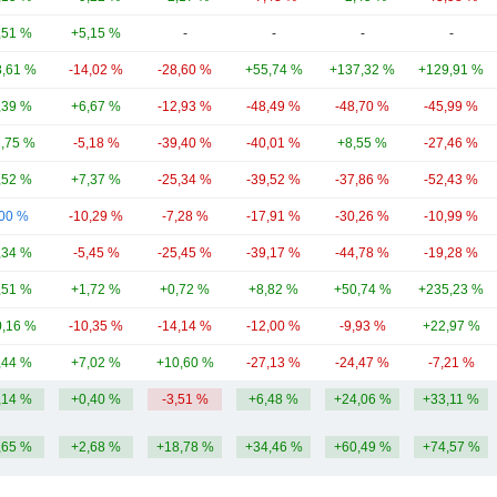
,51 %
+5,15 %
-
-
-
-
,61 %
-14,02 %
-28,60 %
+55,74 %
+137,32 %
+129,91 %
,39 %
+6,67 %
-12,93 %
-48,49 %
-48,70 %
-45,99 %
1,75 %
-5,18 %
-39,40 %
-40,01 %
+8,55 %
-27,46 %
,52 %
+7,37 %
-25,34 %
-39,52 %
-37,86 %
-52,43 %
,00 %
-10,29 %
-7,28 %
-17,91 %
-30,26 %
-10,99 %
,34 %
-5,45 %
-25,45 %
-39,17 %
-44,78 %
-19,28 %
,51 %
+1,72 %
+0,72 %
+8,82 %
+50,74 %
+235,23 %
,16 %
-10,35 %
-14,14 %
-12,00 %
-9,93 %
+22,97 %
,44 %
+7,02 %
+10,60 %
-27,13 %
-24,47 %
-7,21 %
,14 %
+0,40 %
-3,51 %
+6,48 %
+24,06 %
+33,11 %
,65 %
+2,68 %
+18,78 %
+34,46 %
+60,49 %
+74,57 %