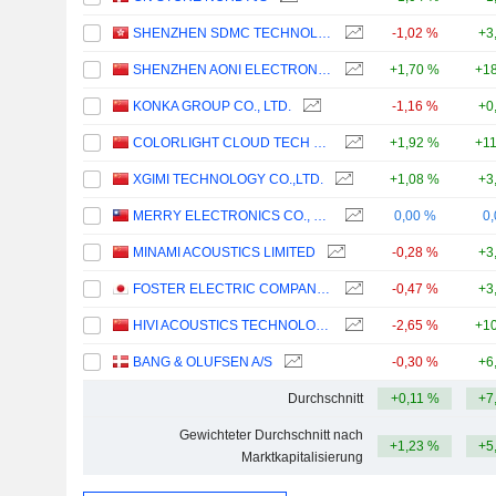
SHENZHEN SDMC TECHNOLOGY CO., LTD.
-1,02 %
+3
SHENZHEN AONI ELECTRONIC CO., LTD.
+1,70 %
+18
KONKA GROUP CO., LTD.
-1,16 %
+0
COLORLIGHT CLOUD TECH LTD
+1,92 %
+1
XGIMI TECHNOLOGY CO.,LTD.
+1,08 %
+3
MERRY ELECTRONICS CO., LTD.
0,00 %
0
MINAMI ACOUSTICS LIMITED
-0,28 %
+3
FOSTER ELECTRIC COMPANY, LIMITED
-0,47 %
+3
HIVI ACOUSTICS TECHNOLOGY CO., LTD
-2,65 %
+10
BANG & OLUFSEN A/S
-0,30 %
+6
Durchschnitt
+0,11 %
+7
Gewichteter Durchschnitt nach
+1,23 %
+5
Marktkapitalisierung