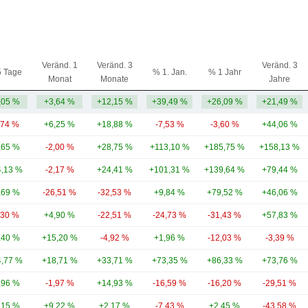
Veränd. 1
Veränd. 3
Veränd. 3
5 Tage
% 1. Jan.
% 1 Jahr
Monat
Monate
Jahre
,05 %
+3,64 %
+12,15 %
+39,49 %
+26,09 %
+21,49 %
,74 %
+6,25 %
+18,88 %
-7,53 %
-3,60 %
+44,06 %
,65 %
-2,00 %
+28,75 %
+113,10 %
+185,75 %
+158,13 %
,13 %
-2,17 %
+24,41 %
+101,31 %
+139,64 %
+79,44 %
,69 %
-26,51 %
-32,53 %
+9,84 %
+79,52 %
+46,06 %
,30 %
+4,90 %
-22,51 %
-24,73 %
-31,43 %
+57,83 %
,40 %
+15,20 %
-4,92 %
+1,96 %
-12,03 %
-3,39 %
,77 %
+18,71 %
+33,71 %
+73,35 %
+86,33 %
+73,76 %
,96 %
-1,97 %
+14,93 %
-16,59 %
-16,20 %
-29,51 %
,15 %
+9,22 %
+2,17 %
-7,43 %
+2,45 %
-43,58 %