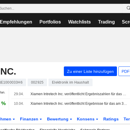
Empfehlungen
Portfolios
Watchlists
Trading
Scr
NC.
Zu einer Liste hinzufügen
PDF-
E1000033H6
002925
Elektronik im Haushalt
Jan.
29.04.
Xiamen Intretech Inc. veröffentlicht Ergebniszahlen für das erste Quartal zum 31. März 2026
9 %
10.04.
Xiamen Intretech Inc. veröffentlicht Ergebnisse für das am 31. Dezember 2025 endende Geschäftsjahr
ehmen
Finanzen
Bewertung
Konsens
Ratings
Te