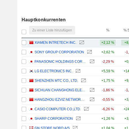
Hauptkonkurrenten
Zu einer Liste hinzufügen
%
% 
XIAMEN INTRETECH INC.
+2,12 %
+8
SONY GROUP CORPORATION
+2,62 %
-1
PANASONIC HOLDINGS CORPORATION
-2,29 %
+0
LG ELECTRONICS INC.
+5,59 %
+14
SHENZHEN MTC CO., LTD.
+1,75 %
+9
SICHUAN CHANGHONG ELECTRIC CO.,LTD.
-1,86 %
-1
HANGZHOU EZVIZ NETWORK CO., LTD.
-0,55 %
+3
CASIO COMPUTER CO.,LTD.
-6,26 %
+24
SHARP CORPORATION
+1,26 %
+3
GN STORE NORD A/S
+1,04 %
+1