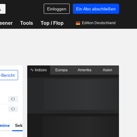
Einloggen
Ein Abo abschließen
eener
Tools
Top / Flop
Edition Deutschland
Indizes
Europa
Amerika
Asien
Bericht
CI
CI
rmine
Sektor
ETFs