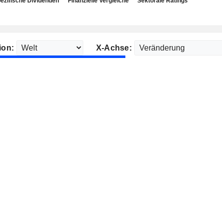
ezifische Dividenden
Finanzielle Vergleiche
Sektorale Ratings
ion:
X-Achse: