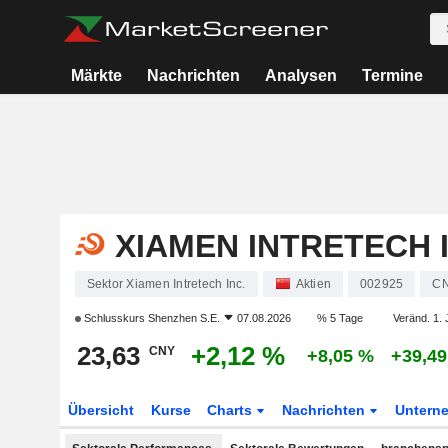
Märkte
Nachrichten
Analysen
Termine
XIAMEN INTRETECH I
Sektor Xiamen Intretech Inc.
Aktien
002925
CN
Schlusskurs
Shenzhen S.E.
07.08.2026
% 5 Tage
Veränd. 1. 
23,63
+2,12 %
CNY
+8,05 %
+39,4
Übersicht
Kurse
Charts
Nachrichten
Untern